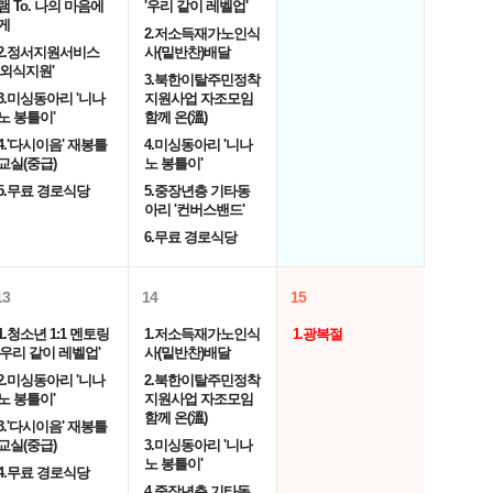
램 To. 나의 마음에
'우리 같이 레벨업'
게
2.저소득재가노인식
2.정서지원서비스
사(밑반찬)배달
'외식지원'
3.북한이탈주민정착
3.미싱동아리 '니나
지원사업 자조모임
노 봉틀이'
함께 온(溫)
4.'다시이음' 재봉틀
4.미싱동아리 '니나
교실(중급)
노 봉틀이'
5.무료 경로식당
5.중장년층 기타동
아리 '컨버스밴드'
6.무료 경로식당
13
14
15
1.청소년 1:1 멘토링
1.저소득재가노인식
1.광복절
'우리 같이 레벨업'
사(밑반찬)배달
2.미싱동아리 '니나
2.북한이탈주민정착
노 봉틀이'
지원사업 자조모임
함께 온(溫)
3.'다시이음' 재봉틀
교실(중급)
3.미싱동아리 '니나
노 봉틀이'
4.무료 경로식당
4.중장년층 기타동