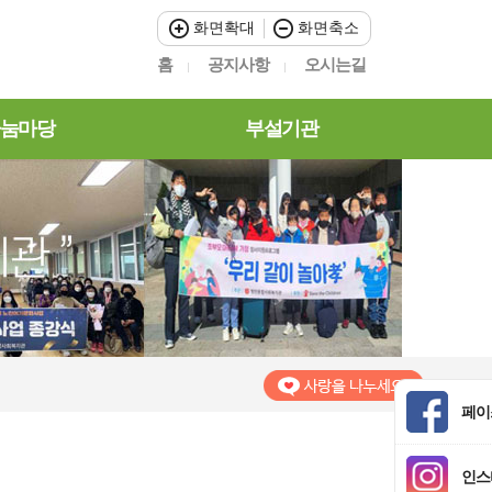
화면확대
화면축소
홈
공지사항
오시는길
눔마당
부설기관
페이
인스