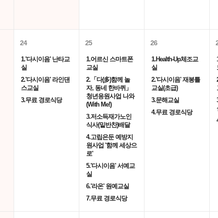
24
25
26
1.'다시이음' 난타교
1.어르신 스마트폰
1.Health-Up체조교
실
교실
실
2.'다시이음' 라인댄
2.「다(多)함께 놀
2.'다시이음' 재봉틀
스교실
자, 동네 한바퀴」
교실(초급)
청년응원사업 나와
3.무료 경로식당
3.문해교실
(With Me!)
4.무료 경로식당
3.저소득재가노인
식사(밑반찬)배달
4.고립은둔 예방지
원사업 '함께 세상으
로'
5.'다시이음' 서예교
실
6.'라온' 원예교실
7.무료 경로식당