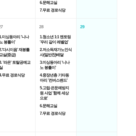
6.문해교실
7.무료 경로식당
27
28
29
1.미싱동아리 '니나
1.청소년 1:1 멘토링
노 봉틀이'
'우리 같이 레벨업'
2.'다시이음' 재봉틀
2.저소득재가노인식
교실(중급)
사(밑반찬)배달
3. '라온' 토탈공예교
3.미싱동아리 '니나
실
노 봉틀이'
4.무료 경로식당
4.중장년층 기타동
아리 '컨버스밴드'
5.고립·은둔예방지
원 사업 '함께 세상
으로'
6.문해교실
7.무료 경로식당