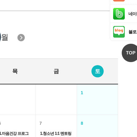
네이
블로
월
TOP
목
금
토
1
6
7
8
1.마음건강 프로그
1.청소년 1:1 멘토링