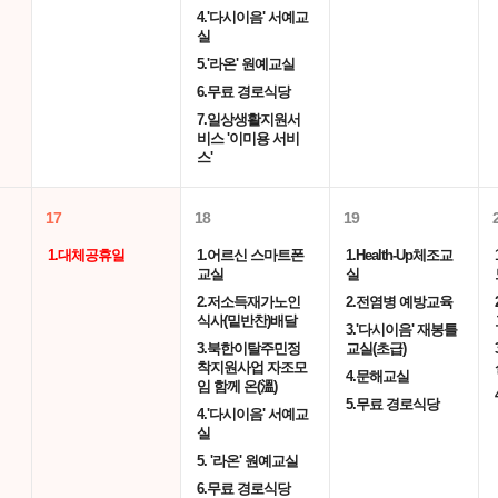
4.'다시이음' 서예교
실
5.'라온' 원예교실
6.무료 경로식당
7.일상생활지원서
비스 '이미용 서비
스'
17
18
19
1.대체공휴일
1.어르신 스마트폰
1.Health-Up체조교
교실
실
2.저소득재가노인
2.전염병 예방교육
식사(밑반찬)배달
3.'다시이음' 재봉틀
3.북한이탈주민정
교실(초급)
착지원사업 자조모
4.문해교실
임 함께 온(溫)
5.무료 경로식당
4.'다시이음' 서예교
실
5. '라온' 원예교실
6.무료 경로식당