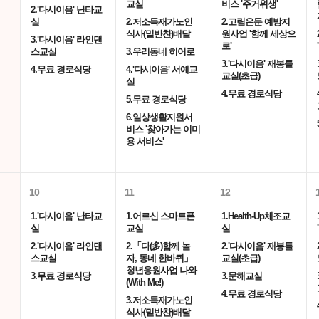
교실
비스 '주거위생'
2.'다시이음' 난타교
실
2.저소득재가노인
2.고립은둔 예방지
식사(밑반찬)배달
원사업 '함께 세상으
3.'다시이음' 라인댄
로'
스교실
3.우리동네 히어로
3.'다시이음' 재봉틀
4.무료 경로식당
4.'다시이음' 서예교
교실(초급)
실
4.무료 경로식당
5.무료 경로식당
6.일상생활지원서
비스 '찾아가는 이미
용 서비스'
10
11
12
1.'다시이음' 난타교
1.어르신 스마트폰
1.Health-Up체조교
실
교실
실
2.'다시이음' 라인댄
2.「다(多)함께 놀
2.'다시이음' 재봉틀
스교실
자, 동네 한바퀴」
교실(초급)
청년응원사업 나와
3.무료 경로식당
3.문해교실
(With Me!)
4.무료 경로식당
3.저소득재가노인
식사(밑반찬)배달