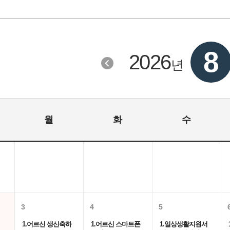
8
2026
년
월
화
수
3
4
5
1.어르신 생신축하
1.어르신 스마트폰
1.일상생활지원서