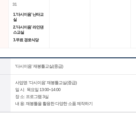
31
1.'다시이음' 난타교
실
2.'다시이음' 라인댄
스교실
3.무료 경로식당
'다시이음' 재봉틀교실(중급)
사업명: '다시이음' 재봉틀교실(중급)
일 시: 목요일 13:00~14:00
장 소: 프로그램 3실
내 용: 재봉틀을 활용한 다양한 소품 제작하기