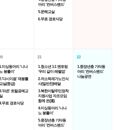
아리 '컨버스밴드'
5.문해교실
6.무료 경로식당
20
21
22
1.미싱동아리 '니나
1.청소년 1:1 멘토링
1.중장년층 기타동
노 봉틀이'
'우리 같이 레벨업'
아리 '컨버스밴드'
나눔공연
2.'다시이음' 재봉틀
2.저소득재가노인식
교실(중급)
사(밑반찬)배달
3.'라온' 토탈공예교
3.북한이탈주민정착
실
지원사업 자조모임
함께 온(溫)
4.무료 경로식당
4.미싱동아리 '니나
노 봉틀이'
5.중장년층 기타동
아리 '컨버스밴드'