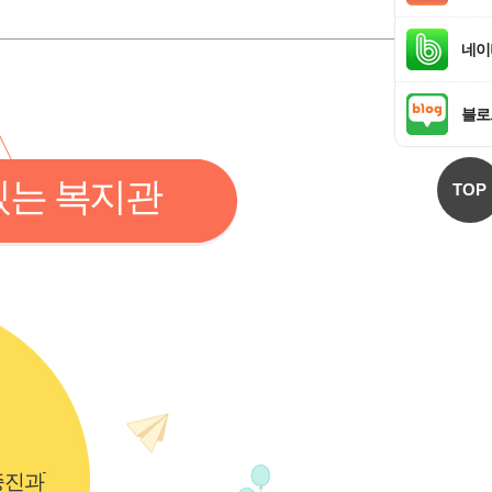
네이
블로
있는 복지관
TOP
증진과