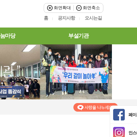
화면확대
화면축소
홈
공지사항
오시는길
눔마당
부설기관
페이
인스