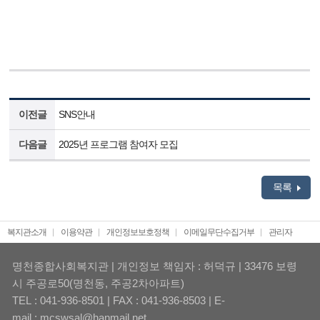
이전글
SNS안내
다음글
2025년 프로그램 참여자 모집
목록
복지관소개
이용약관
개인정보보호정책
이메일무단수집거부
관리자
명천종합사회복지관 | 개인정보 책임자 : 허덕규 | 33476 보령
시 주공로50(명천동, 주공2차아파트)
TEL : 041-936-8501 | FAX : 041-936-8503 | E-
mail : mcswsal@hanmail.net