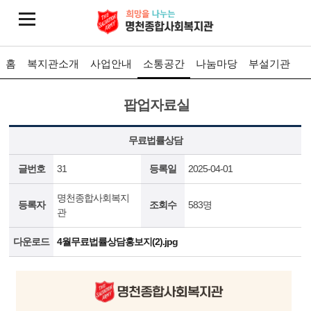
홈
복지관소개
사업안내
소통공간
나눔마당
부설기관
팝업자료실
무료법률상담
글번호
31
등록일
2025-04-01
명천종합사회복지
등록자
조회수
583명
관
다운로드
4월무료법률상담홍보지(2).jpg