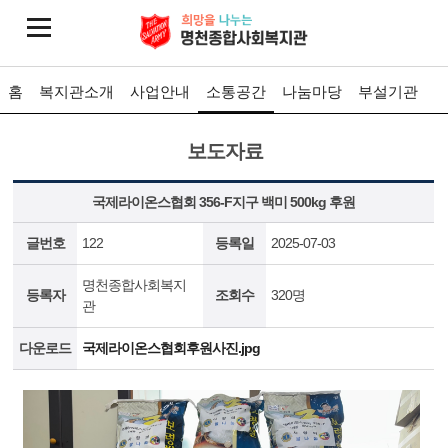
홈
복지관소개
사업안내
소통공간
나눔마당
부설기관
보도자료
국제라이온스협회 356-F지구 백미 500kg 후원
글번호
122
등록일
2025-07-03
명천종합사회복지
등록자
조회수
320명
관
다운로드
국제라이온스협회후원사진.jpg