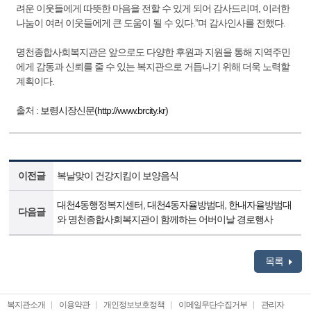
려운 이웃들에게 따뜻한 마음을 전할 수 있게 되어 감사드리며, 이러한
나눔이 여러 이웃들에게 큰 도움이 될 수 있다.”며 감사인사를 전했다.
명천종합사회복지관은 앞으로도 다양한 후원과 지원을 통해 지역주민
에게 감동과 신뢰를 줄 수 있는 복지관으로 거듭나기 위해 더욱 노력할
계획이다.
출처 :
보령시장신문(http://www.brcity.kr)
이전글
복날맞이 건강지킴이 보양음식
대천4동행정복지센터, 대천4동자율방범대, 한내자율방범대
다음글
와 명천종합사회복지관이 함께하는 어버이날 경로행사
목록
복지관소개
이용약관
개인정보보호정책
이메일무단수집거부
관리자