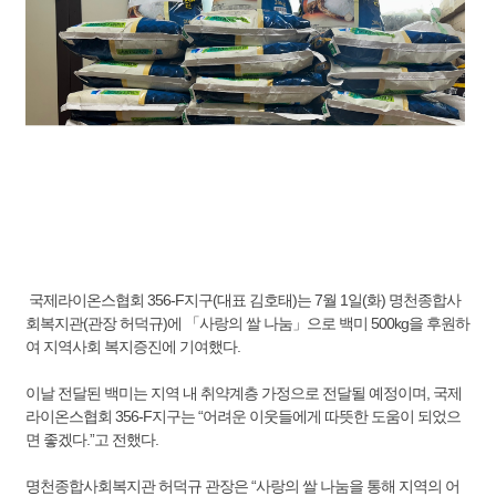
국제라이온스협회 356-F지구(대표 김호태)는 7월 1일(화) 명천종합사
회복지관(관장 허덕규)에 「사랑의 쌀 나눔」으로 백미 500kg을 후원하
여 지역사회 복지증진에 기여했다.
이날 전달된 백미는 지역 내 취약계층 가정으로 전달될 예정이며, 국제
라이온스협회 356-F지구는 “어려운 이웃들에게 따뜻한 도움이 되었으
면 좋겠다.”고 전했다.
명천종합사회복지관 허덕규 관장은 “사랑의 쌀 나눔을 통해 지역의 어