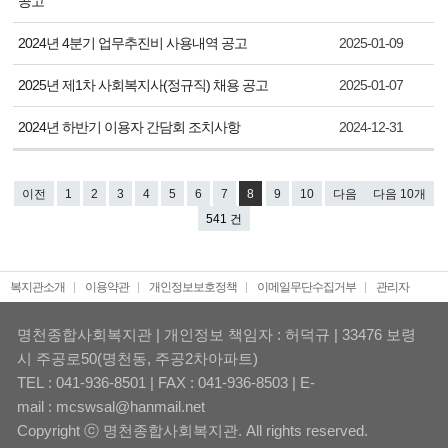
공고
2024년 4분기 업무추진비 사용내역 공고
2025-01-09
2025년 제1차 사회복지사(정규직) 채용 공고
2025-01-07
2024년 하반기 이용자 간담회 조치사항
2024-12-31
이전
1
2
3
4
5
6
7
8
9
10
다음
다음 10개
541 건
복지관소개
이용약관
개인정보보호정책
이메일무단수집거부
관리자
명천종합사회복지관 | 개인정보 책임자 : 허덕규 | 33476 보령
시 주공로50(명천동, 주공2차아파트)
TEL : 041-936-8501 | FAX : 041-936-8503 | E-
mail : mcswsal@hanmail.net
Copyright ⓒ 명천종합사회복지관. All rights reserved.