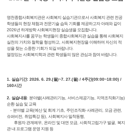
명천종합사회복지관은 사회복지 실습기관으로서 사회복지 관련 전공
학생들의 현장 체험과 전문기술 습득 기회를 제공하고자 아래와 같이
2026
년 하계방학 사회복지현장 실습생을 모집합니다
.
사회복지사를 꿈꾸는 학생들이 종합사회복지관 실습을 통해 사회복지
실천의 가치와 철학을 형성하고
,
사회복지현장을 이해하며 자신의 적
성을 찾는 소중한 기회가 되길 바랍니다
.
열정있는 사회복지학과 관련 학생들의 많은 관심과 참여 바랍니다
.
1.
실습기간
: 2026. 6. 29.(
월
)~7. 27.(
월
) / 4
주간
(09:00~18:00) /
160
시간
2.
실습내용
:
분야별
(
사례관리기능
,
서비스제공기능
,
지역조직화기능
)
순환 실습 및 교육
-
분야별 교육
(
예산 및 회계 기초
,
주민조직화
·
사례관리
,
모금 관련
,
슈퍼비전
,
취업특강 등
),
사회복지사 밀착동행
,
후원자 관계예우
,
온라인 및 대면 모금
,
사회적고립가구 발굴
,
복지
관 내 프로그램 운영 지원 등