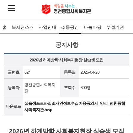
홈
복지관소개
사업안내
소통공간
나눔마당
부설기관
공지사항
2026년 하계방학 사회복지현장 실습생 모집
글번호
624
등록일
2026-04-28
명천종합사회복지
등록자
조회수
600명
관
실습생프로파일및개인정보수집이용동의서_양식_명천종합
다운로드
사회복지관.hwp
2026
년 하계방학 사회복지현장 실습생 모집