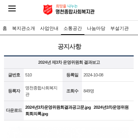
홈
복지관소개
사업안내
소통공간
나눔마당
부설기관
공지사항
2024년 제3차 운영위원회 결과보고
글번호
510
등록일
2024-10-08
명천종합사회복지
등록자
조회수
849명
관
2024년3차운영위원회결과공고문.jpg
2024년3차운영위원
다운로드
회회의록.jpg