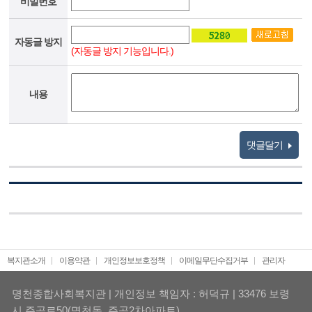
비밀번호
자동글 방지
(자동글 방지 기능입니다.)
내용
댓글달기
복지관소개
이용약관
개인정보보호정책
이메일무단수집거부
관리자
명천종합사회복지관 | 개인정보 책임자 : 허덕규 | 33476 보령
시 주공로50(명천동, 주공2차아파트)