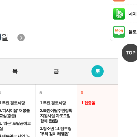
네이
블로
월
TOP
목
금
토
4
5
6
1.무료 경로식당
1.무료 경로식당
1.현충일
2.'다시이음' 재봉틀
2.북한이탈주민정착
교실(중급)
지원사업 자조모임
함께 온(溫)
3. '라온' 토탈공예교
실
3.청소년 1:1 멘토링
'우리 같이 레벨업'
4.네트워크 사업 '노