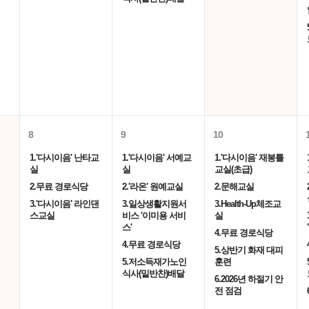
8
9
10
1.'다시이음' 난타교
1.'다시이음' 서예교
1.'다시이음' 재봉틀
실
실
교실(초급)
2.무료 경로식당
2.'라온' 원예교실
2.문해교실
3.'다시이음' 라인댄
3.일상생활지원서
3.Health-Up체조교
스교실
비스 '이미용 서비
실
스'
4.무료 경로식당
4.무료 경로식당
5.상반기 화재 대피
5.저소득재가노인
훈련
식사(밑반찬)배달
6.2026년 하절기 안
전 점검