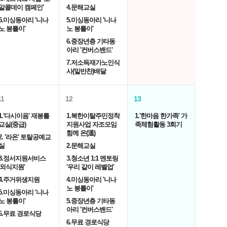
알콜데이 캠페인'
4.문해교실
5.미싱동아리 '니나
5.미싱동아리 '니나
노 봉틀이'
노 봉틀이'
6.중장년층 기타동
아리 '컨버스밴드'
7.저소득재가노인식
사(밑반찬)배달
11
12
13
1.'다시이음' 재봉틀
1.북한이탈주민정착
1.'한마음 한가족' 가
교실(중급)
지원사업 자조모임
족체험활동 3회기
함께 온(溫)
2. '라온' 토탈공예교
실
2.문해교실
3.정서지원서비스
3.청소년 1:1 멘토링
'외식지원'
'우리 같이 레벨업'
4.주거위생지원
4.미싱동아리 '니나
노 봉틀이'
5.미싱동아리 '니나
노 봉틀이'
5.중장년층 기타동
아리 '컨버스밴드'
6.무료 경로식당
6.무료 경로식당