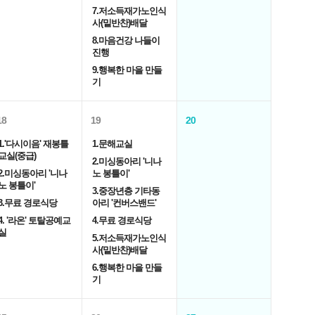
7.저소득재가노인식
사(밑반찬)배달
8.마음건강 나들이
진행
9.행복한 마을 만들
기
18
19
20
1.'다시이음' 재봉틀
1.문해교실
교실(중급)
2.미싱동아리 '니나
2.미싱동아리 '니나
노 봉틀이'
노 봉틀이'
3.중장년층 기타동
3.무료 경로식당
아리 '컨버스밴드'
4. '라온' 토탈공예교
4.무료 경로식당
실
5.저소득재가노인식
사(밑반찬)배달
6.행복한 마을 만들
기