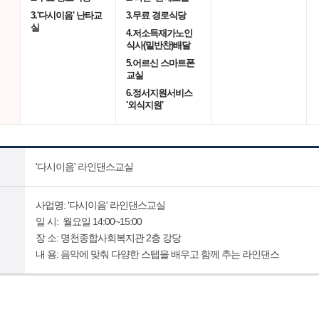
3.'다시이음' 난타교
3.무료 경로식당
실
4.저소득재가노인
식사(밑반찬)배달
5.어르신 스마트폰
교실
6.정서지원서비스
'외식지원'
'다시이음' 라인댄스교실
사업명: '다시이음' 라인댄스교실
일 시: 월요일 14:00~15:00
장 소: 명천종합사회복지관 2층 강당
내 용: 음악에 맞춰 다양한 스텝을 배우고 함께 추는 라인댄스