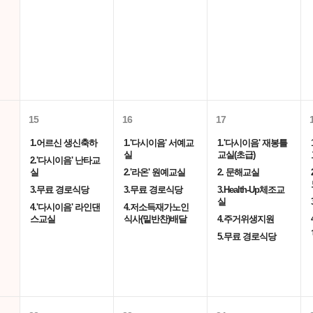
15
16
17
1.어르신 생신축하
1.'다시이음' 서예교
1.'다시이음' 재봉틀
실
교실(초급)
2.'다시이음' 난타교
실
2.'라온' 원예교실
2. 문해교실
3.무료 경로식당
3.무료 경로식당
3.Health-Up체조교
실
4.'다시이음' 라인댄
4.저소득재가노인
스교실
식사(밑반찬)배달
4.주거위생지원
5.무료 경로식당