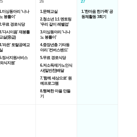
25
26
27
1.미싱동아리 '니나
1.문해교실
1.'한마음 한가족' 공
노 봉틀이'
동체활동 3회기
2.청소년 1:1 멘토링
2.무료 경로식당
'우리 같이 레벨업'
3.'다시이음' 재봉틀
3.미싱동아리 '니나
교실(중급)
노 봉틀이'
4.'라온' 토탈공예교
4.중장년층 기타동
실
아리 '컨버스밴드'
5.정서지원서비스
5.무료 경로식당
'외식지원'
6.저소득재가노인식
사(밑반찬)배달
7.'함께 세상으로' 원
예프로그램
8.행복한 마을 만들
기