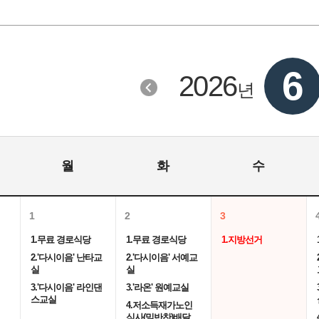
6
2026
년
월
화
수
1
2
3
1.무료 경로식당
1.무료 경로식당
1.지방선거
2.'다시이음' 난타교
2.'다시이음' 서예교
실
실
3.'다시이음' 라인댄
3.'라온' 원예교실
스교실
4.저소득재가노인
식사(밑반찬)배달