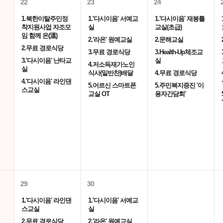
22
23
24
1.북한이탈주민정
1.'다시이음' 서예교
1.'다시이음' 재봉틀
착지원사업 자조모
실
교실(초급)
임 함께 온(溫)
2.'라온' 원예교실
2.문해교실
2.무료 경로식당
3.무료 경로식당
3.Health-Up체조교
3.'다시이음' 난타교
실
4.저소득재가노인
실
식사(밑반찬)배달
4.무료 경로식당
4.'다시이음' 라인댄
5.어르신 스마트폰
5.주민복지증진 '이
스교실
교실 OT
용자간담회'
29
30
1.'다시이음' 라인댄
1.'다시이음' 서예교
스교실
실
2.무료 경로식당
2.'라온' 원예교실