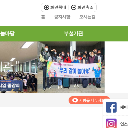
화면확대
화면축소
홈
공지사항
오시는길
눔마당
부설기관
페이
인스