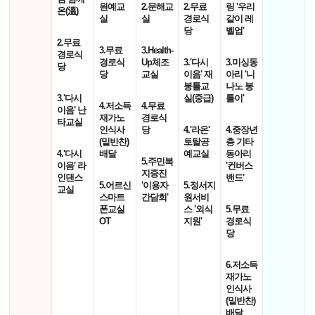
원예교
2.문해교
2.무료
링 '우리
온(溫)
실
실
경로식
같이 레
당
벨업'
2.무료
3.무료
3.Health-
경로식
경로식
Up체조
3.'다시
3.미싱동
당
당
교실
이음' 재
아리 '니
봉틀교
나노 봉
3.'다시
실(중급)
틀이'
4.저소득
4.무료
이음' 난
재가노
경로식
타교실
인식사
당
4.'라온'
4.중장년
(밑반찬)
토탈공
층 기타
4.'다시
배달
예교실
동아리
5.주민복
이음' 라
'컨버스
지증진
인댄스
밴드'
5.어르신
'이용자
5.정서지
교실
스마트
간담회'
원서비
폰교실
스 '외식
5.무료
OT
지원'
경로식
당
6.저소득
재가노
인식사
(밑반찬)
배달