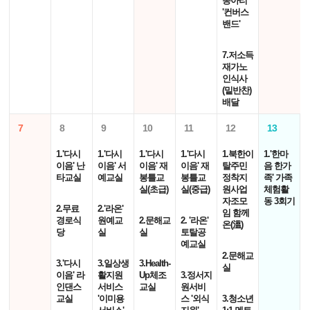
동아리
'컨버스
밴드'
7.저소득
재가노
인식사
(밑반찬)
배달
7
8
9
10
11
12
13
1.'다시
1.'다시
1.'다시
1.'다시
1.북한이
1.'한마
이음' 난
이음' 서
이음' 재
이음' 재
탈주민
음 한가
타교실
예교실
봉틀교
봉틀교
정착지
족' 가족
실(초급)
실(중급)
원사업
체험활
자조모
동 3회기
2.무료
2.'라온'
임 함께
경로식
원예교
2.문해교
2. '라온'
온(溫)
당
실
실
토탈공
예교실
2.문해교
3.'다시
3.일상생
3.Health-
실
이음' 라
활지원
Up체조
3.정서지
인댄스
서비스
교실
원서비
교실
'이미용
스 '외식
3.청소년