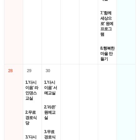
7.'함께
세상으
로' 원예
프로그
램
8.행복한
마을 만
들기
28
29
30
1.'다시
1.'다시
이음' 라
이음' 서
인댄스
예교실
교실
2.'라온'
2.무료
원예교
경로식
실
당
3.무료
3.'다시
경로식