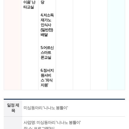
이음' 난
당
타교실
4.저소득
재가노
인식사
(밑반찬)
배달
5.어르신
스마트
폰교실
6.정서지
원서비
스 '외식
지원'
일정 제
미싱동아리 '니나노 봉틀이'
목
사업명: 미싱동아리 '니나노 봉틀이'
장 소: 프로그램3실