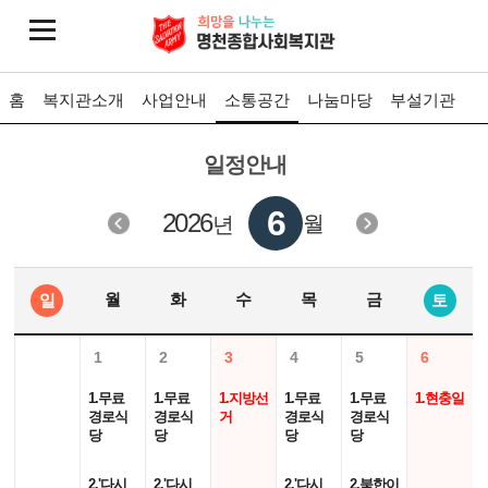
홈
복지관소개
사업안내
소통공간
나눔마당
부설기관
일정안내
6
2026
월
년
월
화
수
목
금
일
토
1
2
3
4
5
6
1.무료
1.무료
1.지방선
1.무료
1.무료
1.현충일
경로식
경로식
거
경로식
경로식
당
당
당
당
2.'다시
2.'다시
2.'다시
2.북한이