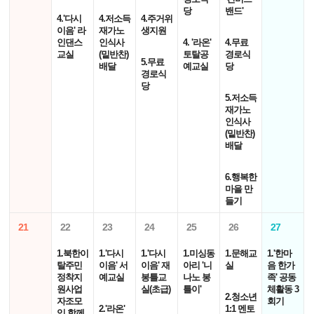
당
밴드'
4.'다시
4.저소득
4.주거위
이음' 라
재가노
생지원
인댄스
인식사
4. '라온'
4.무료
교실
(밑반찬)
토탈공
경로식
5.무료
배달
예교실
당
경로식
당
5.저소득
재가노
인식사
(밑반찬)
배달
6.행복한
마을 만
들기
21
22
23
24
25
26
27
1.북한이
1.'다시
1.'다시
1.미싱동
1.문해교
1.'한마
탈주민
이음' 서
이음' 재
아리 '니
실
음 한가
정착지
예교실
봉틀교
나노 봉
족' 공동
원사업
실(초급)
틀이'
체활동 3
2.청소년
자조모
회기
2.'라온'
1:1 멘토
임 함께