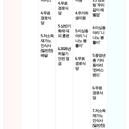
서비스'
지원'
1:1 멘토
4.무료
링 '우리
경로식
같이 레
4.무료
당
4.주거위
벨업'
경로식
생지원
당
5.상반기
4.미싱동
화재 대
5.미싱동
아리 '니
5.저소득
피 훈련
아리 '니
나노 봉
재가노
나노 봉
틀이'
인식사
틀이'
6.2026년
(밑반찬)
하절기
배달
5.중장년
안전 점
6.무료
층 기타
검
경로식
동아리
당
'컨버스
밴드'
6.무료
경로식
당
7.저소득
재가노
인식사
(밑반찬)