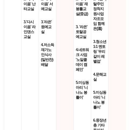
이음' 난
이음' 서
이음' 재
탈주민
타교실
예교실
봉틀교
정착지
실(중급)
원사업
자조모
3.'다시
3.'라온'
임 함께
이음' 라
원예교
3. '라온'
온(溫)
인댄스
실
토탈공
교실
예교실
3.청소년
4.저소득
1:1 멘토
재가노
4.네트워
링 '우리
인식사
크 사업
같이 레
(밑반찬)
'노알콜
벨업'
배달
데이 캠
페인'
4.문해교
실
5.미싱동
아리 '니
나노 봉
5.미싱동
틀이'
아리 '니
나노 봉
틀이'
6.중장년
층 기타