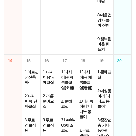
배달
8.마음건
강 나들
이 진행
9.행복한
마을 만
들기
14
15
16
17
18
19
20
1.어르신
1.'다시
1.'다시
1.'다시
1.문해교
생신축
이음' 서
이음' 재
이음' 재
실
하
예교실
봉틀교
봉틀교
실(초급)
실(중급)
2.미싱동
2.'다시
2.'라온'
아리 '니
이음' 난
원예교
2. 문해
2.미싱동
나노 봉
타교실
실
교실
아리 '니
틀이'
나노 봉
틀이'
3.무료
3.무료
3.Health-
3.중장년
경로식
경로식
Up체조
층 기타
당
당
교실
3.무료
동아리
경로식
'컨버스