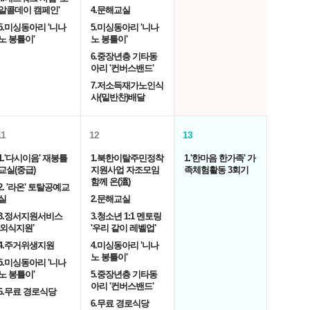
알콜데이 캠페인'
4.문해교실
5.미싱동아리 '니나
5.미싱동아리 '니나
노 봉틀이'
노 봉틀이'
6.중장년층 기타동
아리 '컨버스밴드'
7.저소득재가노인식
사(밑반찬)배달
11
12
13
1.'다시이음' 재봉틀
1.북한이탈주민정착
1.'한마음 한가족' 가
교실(중급)
지원사업 자조모임
족체험활동 3회기
함께 온(溫)
2. '라온' 토탈공예교
실
2.문해교실
3.정서지원서비스
3.청소년 1:1 멘토링
'외식지원'
'우리 같이 레벨업'
4.주거위생지원
4.미싱동아리 '니나
노 봉틀이'
5.미싱동아리 '니나
노 봉틀이'
5.중장년층 기타동
아리 '컨버스밴드'
6.무료 경로식당
6.무료 경로식당