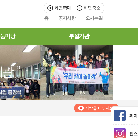
화면확대
화면축소
홈
공지사항
오시는길
눔마당
부설기관
페이
인스