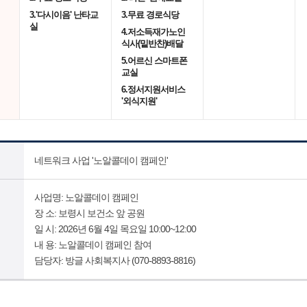
3.'다시이음' 난타교
3.무료 경로식당
실
4.저소득재가노인
식사(밑반찬)배달
5.어르신 스마트폰
교실
6.정서지원서비스
'외식지원'
네트워크 사업 '노알콜데이 캠페인'
사업명: 노알콜데이 캠페인
장 소: 보령시 보건소 앞 공원
일 시: 2026년 6월 4일 목요일 10:00~12:00
내 용: 노알콜데이 캠페인 참여
담당자: 방글 사회복지사 (070-8893-8816)