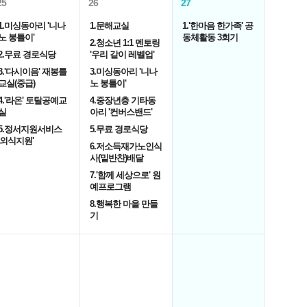
25
26
27
1.미싱동아리 '니나
1.문해교실
1.'한마음 한가족' 공
노 봉틀이'
동체활동 3회기
2.청소년 1:1 멘토링
2.무료 경로식당
'우리 같이 레벨업'
3.'다시이음' 재봉틀
3.미싱동아리 '니나
교실(중급)
노 봉틀이'
4.'라온' 토탈공예교
4.중장년층 기타동
실
아리 '컨버스밴드'
5.정서지원서비스
5.무료 경로식당
'외식지원'
6.저소득재가노인식
사(밑반찬)배달
7.'함께 세상으로' 원
예프로그램
8.행복한 마을 만들
기