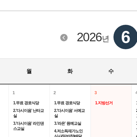
6
2026
년
월
화
수
1
2
3
1.무료 경로식당
1.무료 경로식당
1.지방선거
2.'다시이음' 난타교
2.'다시이음' 서예교
실
실
3.'다시이음' 라인댄
3.'라온' 원예교실
스교실
4.저소득재가노인
식사(밑반찬)배달