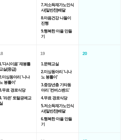
7.저소득재가노인식
사(밑반찬)배달
8.마음건강 나들이
진행
9.행복한 마을 만들
기
18
19
20
1.'다시이음' 재봉틀
1.문해교실
교실(중급)
2.미싱동아리 '니나
2.미싱동아리 '니나
노 봉틀이'
노 봉틀이'
3.중장년층 기타동
3.무료 경로식당
아리 '컨버스밴드'
4. '라온' 토탈공예교
4.무료 경로식당
실
5.저소득재가노인식
사(밑반찬)배달
6.행복한 마을 만들
기