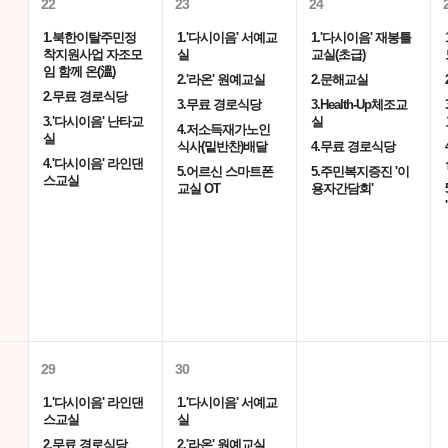
22
23
24
1.북한이탈주민정
1.'다시이음' 서예교
1.'다시이음' 재봉틀
착지원사업 자조모
실
교실(초급)
임 함께 온(溫)
2.'라온' 원예교실
2.문해교실
2.무료 경로식당
3.무료 경로식당
3.Health-Up체조교
3.'다시이음' 난타교
실
4.저소득재가노인
실
식사(밑반찬)배달
4.무료 경로식당
4.'다시이음' 라인댄
5.어르신 스마트폰
5.주민복지증진 '이
스교실
교실 OT
용자간담회'
29
30
1.'다시이음' 라인댄
1.'다시이음' 서예교
스교실
실
2.무료 경로식당
2.'라온' 원예교실