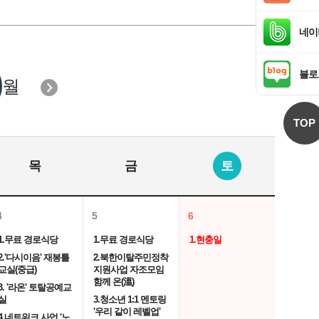
네이
블로
월
TOP
목
금
토
4
5
6
1.무료 경로식당
1.무료 경로식당
1.현충일
2.'다시이음' 재봉틀
2.북한이탈주민정착
교실(중급)
지원사업 자조모임
함께 온(溫)
3. '라온' 토탈공예교
실
3.청소년 1:1 멘토링
'우리 같이 레벨업'
4.네트워크 사업 '노