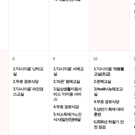
8
9
10
1.'다시이음' 난타교
1.'다시이음' 서예교
1.'다시이음' 재봉틀
실
실
교실(초급)
2.무료 경로식당
2.'라온' 원예교실
2.문해교실
3.'다시이음' 라인댄
3.일상생활지원서
3.Health-Up체조교
스교실
비스 '이미용 서비
실
스'
4.무료 경로식당
4.무료 경로식당
5.상반기 화재 대피
5.저소득재가노인
훈련
식사(밑반찬)배달
6.2026년 하절기 안
전 점검