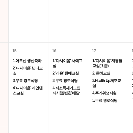
15
16
17
1.어르신 생신축하
1.'다시이음' 서예교
1.'다시이음' 재봉틀
실
교실(초급)
2.'다시이음' 난타교
실
2.'라온' 원예교실
2. 문해교실
3.무료 경로식당
3.무료 경로식당
3.Health-Up체조교
실
4.'다시이음' 라인댄
4.저소득재가노인
스교실
식사(밑반찬)배달
4.주거위생지원
5.무료 경로식당