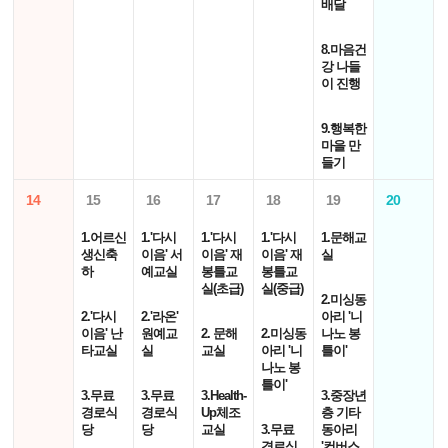
배달
8.마음건
강 나들
이 진행
9.행복한
마을 만
들기
14
15
16
17
18
19
20
1.어르신
1.'다시
1.'다시
1.'다시
1.문해교
생신축
이음' 서
이음' 재
이음' 재
실
하
예교실
봉틀교
봉틀교
실(초급)
실(중급)
2.미싱동
2.'다시
2.'라온'
아리 '니
이음' 난
원예교
2. 문해
2.미싱동
나노 봉
타교실
실
교실
아리 '니
틀이'
나노 봉
틀이'
3.무료
3.무료
3.Health-
3.중장년
경로식
경로식
Up체조
층 기타
당
당
교실
3.무료
동아리
경로식
'컨버스