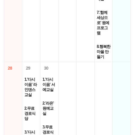
7.'함께
세상으
로' 원예
프로그
램
8.행복한
마을 만
들기
28
29
30
1.'다시
1.'다시
이음' 라
이음' 서
인댄스
예교실
교실
2.'라온'
2.무료
원예교
경로식
실
당
3.무료
3.'다시
경로식