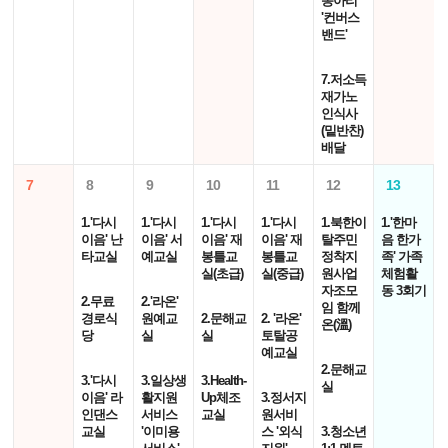
동아리
'컨버스
밴드'
7.저소득
재가노
인식사
(밑반찬)
배달
7
8
9
10
11
12
13
1.'다시
1.'다시
1.'다시
1.'다시
1.북한이
1.'한마
이음' 난
이음' 서
이음' 재
이음' 재
탈주민
음 한가
타교실
예교실
봉틀교
봉틀교
정착지
족' 가족
실(초급)
실(중급)
원사업
체험활
자조모
동 3회기
2.무료
2.'라온'
임 함께
경로식
원예교
2.문해교
2. '라온'
온(溫)
당
실
실
토탈공
예교실
2.문해교
3.'다시
3.일상생
3.Health-
실
이음' 라
활지원
Up체조
3.정서지
인댄스
서비스
교실
원서비
교실
'이미용
스 '외식
3.청소년