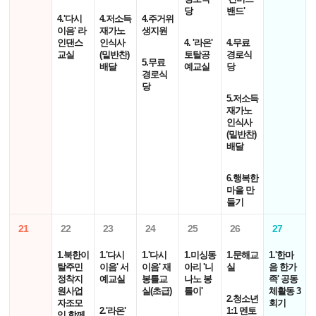
당
밴드'
4.'다시
4.저소득
4.주거위
이음' 라
재가노
생지원
인댄스
인식사
4. '라온'
4.무료
교실
(밑반찬)
토탈공
경로식
5.무료
배달
예교실
당
경로식
당
5.저소득
재가노
인식사
(밑반찬)
배달
6.행복한
마을 만
들기
21
22
23
24
25
26
27
1.북한이
1.'다시
1.'다시
1.미싱동
1.문해교
1.'한마
탈주민
이음' 서
이음' 재
아리 '니
실
음 한가
정착지
예교실
봉틀교
나노 봉
족' 공동
원사업
실(초급)
틀이'
체활동 3
2.청소년
자조모
회기
2.'라온'
1:1 멘토
임 함께