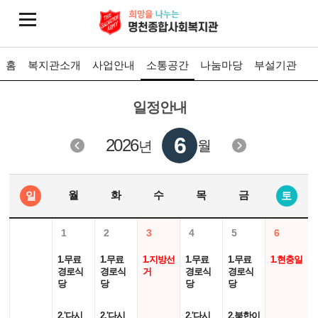
홈
복지관소개
사업안내
소통공간
나눔마당
부설기관
일정안내
6
2026
월
년
월
화
수
목
금
일
토
1
2
3
4
5
6
1.무료
1.무료
1.지방선
1.무료
1.무료
1.현충일
경로식
경로식
거
경로식
경로식
당
당
당
당
2.'다시
2.'다시
2.'다시
2.북한이