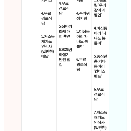
서비스'
지원'
1:1 멘토
4.무료
링 '우리
경로식
같이 레
4.무료
당
4.주거위
벨업'
경로식
생지원
당
5.상반기
4.미싱동
화재 대
5.미싱동
아리 '니
5.저소득
피 훈련
아리 '니
나노 봉
재가노
나노 봉
틀이'
인식사
틀이'
6.2026년
(밑반찬)
하절기
배달
5.중장년
안전 점
6.무료
층 기타
검
경로식
동아리
당
'컨버스
밴드'
6.무료
경로식
당
7.저소득
재가노
인식사
(밑반찬)