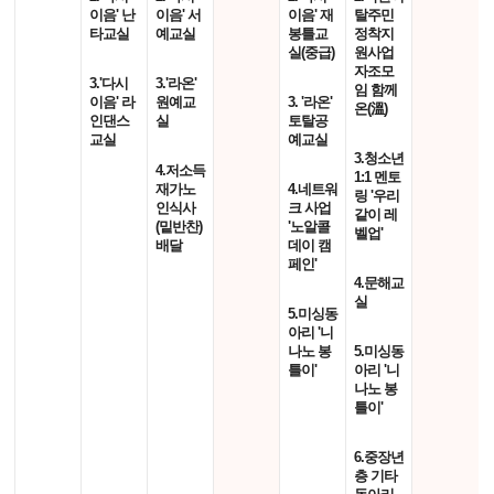
이음' 난
이음' 서
이음' 재
탈주민
타교실
예교실
봉틀교
정착지
실(중급)
원사업
자조모
3.'다시
3.'라온'
임 함께
이음' 라
원예교
3. '라온'
온(溫)
인댄스
실
토탈공
교실
예교실
3.청소년
4.저소득
1:1 멘토
재가노
4.네트워
링 '우리
인식사
크 사업
같이 레
(밑반찬)
'노알콜
벨업'
배달
데이 캠
페인'
4.문해교
실
5.미싱동
아리 '니
나노 봉
5.미싱동
틀이'
아리 '니
나노 봉
틀이'
6.중장년
층 기타