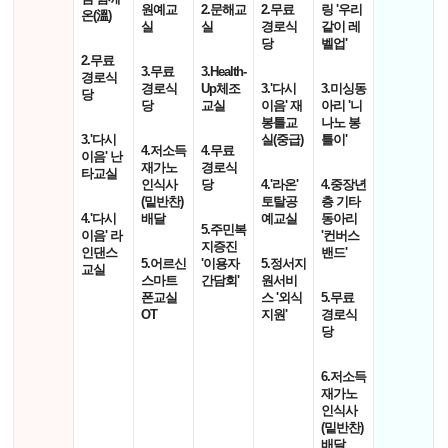
원예교
2.문해교
2.무료
링 '우리
온(溫)
실
실
경로식
같이 레
당
벨업'
2.무료
3.무료
3.Health-
경로식
경로식
Up체조
3.'다시
3.미싱동
당
당
교실
이음' 재
아리 '니
봉틀교
나노 봉
3.'다시
실(중급)
틀이'
4.저소득
4.무료
이음' 난
재가노
경로식
타교실
인식사
당
4.'라온'
4.중장년
(밑반찬)
토탈공
층 기타
4.'다시
배달
예교실
동아리
5.주민복
이음' 라
'컨버스
지증진
인댄스
밴드'
5.어르신
'이용자
5.정서지
교실
스마트
간담회'
원서비
폰교실
스 '외식
5.무료
OT
지원'
경로식
당
6.저소득
재가노
인식사
(밑반찬)
배달