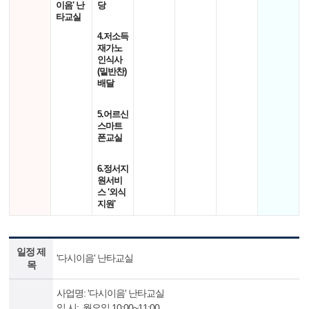
이음' 난
당
타교실
4.저소득
재가노
인식사
(밑반찬)
배달
5.어르신
스마트
폰교실
6.정서지
원서비
스 '외식
지원'
일정 제
'다시이음' 난타교실
목
사업명: '다시이음' 난타교실
일 시: 월요일 10:00~11:00