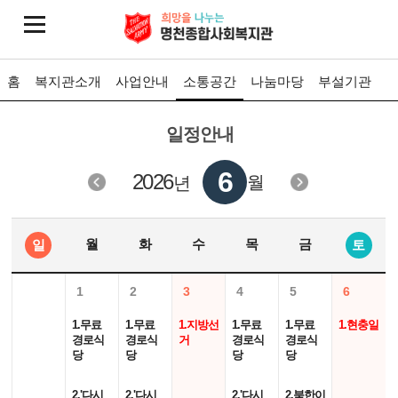
홈
복지관소개
사업안내
소통공간
나눔마당
부설기관
일정안내
6
2026
월
년
월
화
수
목
금
일
토
1
2
3
4
5
6
1.무료
1.무료
1.지방선
1.무료
1.무료
1.현충일
경로식
경로식
거
경로식
경로식
당
당
당
당
2.'다시
2.'다시
2.'다시
2.북한이