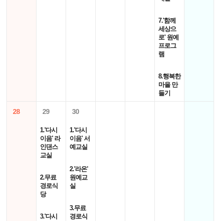
7.'함께
세상으
로' 원예
프로그
램
8.행복한
마을 만
들기
28
29
30
1.'다시
1.'다시
이음' 라
이음' 서
인댄스
예교실
교실
2.'라온'
2.무료
원예교
경로식
실
당
3.무료
3.'다시
경로식