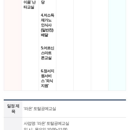
이음' 난
당
타교실
4.저소득
재가노
인식사
(밑반찬)
배달
5.어르신
스마트
폰교실
6.정서지
원서비
스 '외식
지원'
일정 제
'라온' 토탈공예교실
목
사업명: '라온' 토탈공예교실
일 시: 목요일 10:00~11:00