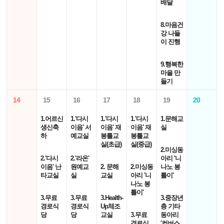
배달
8.마음건
강 나들
이 진행
9.행복한
마을 만
들기
14
15
16
17
18
19
20
1.어르신
1.'다시
1.'다시
1.'다시
1.문해교
생신축
이음' 서
이음' 재
이음' 재
실
하
예교실
봉틀교
봉틀교
실(초급)
실(중급)
2.미싱동
2.'다시
2.'라온'
아리 '니
이음' 난
원예교
2. 문해
2.미싱동
나노 봉
타교실
실
교실
아리 '니
틀이'
나노 봉
틀이'
3.무료
3.무료
3.Health-
3.중장년
경로식
경로식
Up체조
층 기타
당
당
교실
3.무료
동아리
경로식
'컨버스