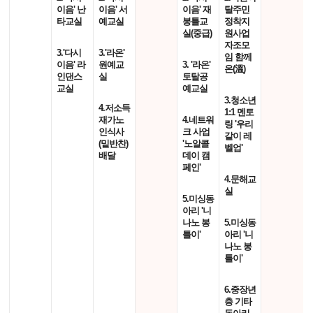
이음' 난
이음' 서
이음' 재
탈주민
타교실
예교실
봉틀교
정착지
실(중급)
원사업
자조모
3.'다시
3.'라온'
임 함께
이음' 라
원예교
3. '라온'
온(溫)
인댄스
실
토탈공
교실
예교실
3.청소년
4.저소득
1:1 멘토
재가노
4.네트워
링 '우리
인식사
크 사업
같이 레
(밑반찬)
'노알콜
벨업'
배달
데이 캠
페인'
4.문해교
실
5.미싱동
아리 '니
나노 봉
5.미싱동
틀이'
아리 '니
나노 봉
틀이'
6.중장년
층 기타