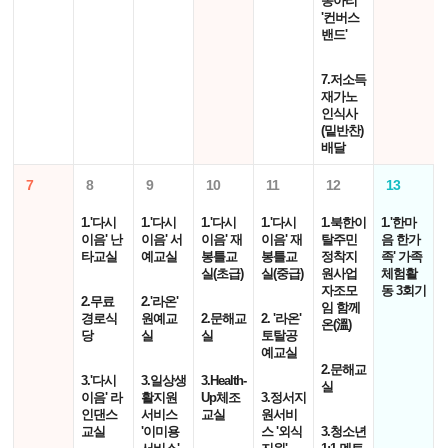
동아리
'컨버스
밴드'
7.저소득
재가노
인식사
(밑반찬)
배달
7
8
9
10
11
12
13
1.'다시
1.'다시
1.'다시
1.'다시
1.북한이
1.'한마
이음' 난
이음' 서
이음' 재
이음' 재
탈주민
음 한가
타교실
예교실
봉틀교
봉틀교
정착지
족' 가족
실(초급)
실(중급)
원사업
체험활
자조모
동 3회기
2.무료
2.'라온'
임 함께
경로식
원예교
2.문해교
2. '라온'
온(溫)
당
실
실
토탈공
예교실
2.문해교
3.'다시
3.일상생
3.Health-
실
이음' 라
활지원
Up체조
3.정서지
인댄스
서비스
교실
원서비
교실
'이미용
스 '외식
3.청소년