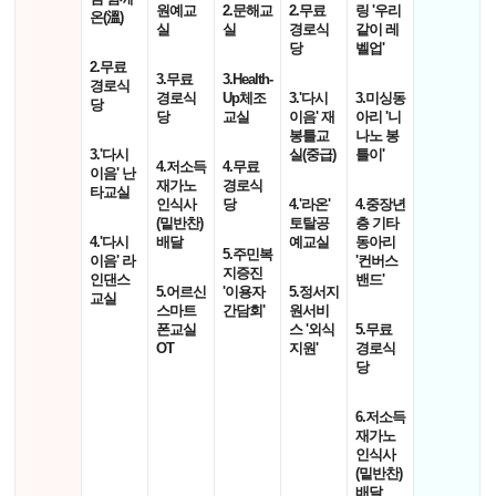
원예교
2.문해교
2.무료
링 '우리
온(溫)
실
실
경로식
같이 레
당
벨업'
2.무료
3.무료
3.Health-
경로식
경로식
Up체조
3.'다시
3.미싱동
당
당
교실
이음' 재
아리 '니
봉틀교
나노 봉
3.'다시
실(중급)
틀이'
4.저소득
4.무료
이음' 난
재가노
경로식
타교실
인식사
당
4.'라온'
4.중장년
(밑반찬)
토탈공
층 기타
4.'다시
배달
예교실
동아리
5.주민복
이음' 라
'컨버스
지증진
인댄스
밴드'
5.어르신
'이용자
5.정서지
교실
스마트
간담회'
원서비
폰교실
스 '외식
5.무료
OT
지원'
경로식
당
6.저소득
재가노
인식사
(밑반찬)
배달