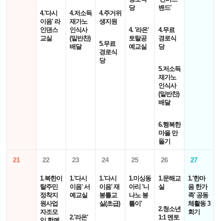
당
밴드'
4.'다시
4.저소득
4.주거위
이음' 라
재가노
생지원
인댄스
인식사
4. '라온'
4.무료
교실
(밑반찬)
토탈공
경로식
5.무료
배달
예교실
당
경로식
당
5.저소득
재가노
인식사
(밑반찬)
배달
6.행복한
마을 만
들기
21
22
23
24
25
26
27
1.북한이
1.'다시
1.'다시
1.미싱동
1.문해교
1.'한마
탈주민
이음' 서
이음' 재
아리 '니
실
음 한가
정착지
예교실
봉틀교
나노 봉
족' 공동
원사업
실(초급)
틀이'
체활동 3
2.청소년
자조모
회기
2.'라온'
1:1 멘토
임 함께