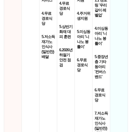
서비스'
지원'
1:1 멘토
4.무료
링 '우리
경로식
같이 레
4.무료
당
4.주거위
벨업'
경로식
생지원
당
5.상반기
4.미싱동
화재 대
5.미싱동
아리 '니
5.저소득
피 훈련
아리 '니
나노 봉
재가노
나노 봉
틀이'
인식사
틀이'
6.2026년
(밑반찬)
하절기
배달
5.중장년
안전 점
6.무료
층 기타
검
경로식
동아리
당
'컨버스
밴드'
6.무료
경로식
당
7.저소득
재가노
인식사
(밑반찬)