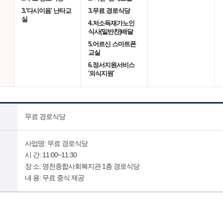
3.'다시이음' 난타교
3.무료 경로식당
실
4.저소득재가노인
식사(밑반찬)배달
5.어르신 스마트폰
교실
6.정서지원서비스
'외식지원'
무료 경로식당
사업명: 무료 경로식당
시 간: 11:00~11:30
장 소: 명천종합사회복지관 1층 경로식당
내 용: 무료 중식 제공