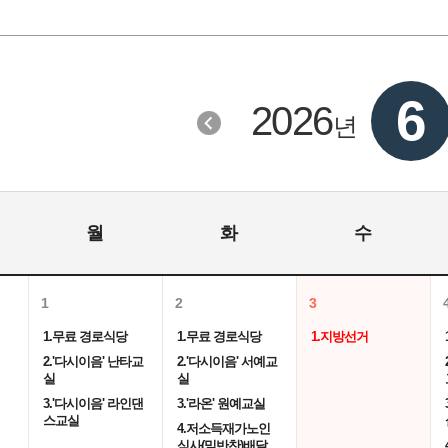
6
2026
년
월
화
수
1
2
3
1.무료 경로식당
1.무료 경로식당
1.지방선거
2.'다시이음' 난타교
2.'다시이음' 서예교
실
실
3.'다시이음' 라인댄
3.'라온' 원예교실
스교실
4.저소득재가노인
식사(밑반찬)배달