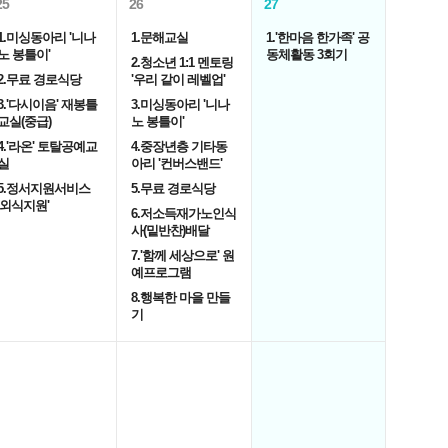
25
26
27
1.미싱동아리 '니나
1.문해교실
1.'한마음 한가족' 공
노 봉틀이'
동체활동 3회기
2.청소년 1:1 멘토링
2.무료 경로식당
'우리 같이 레벨업'
3.'다시이음' 재봉틀
3.미싱동아리 '니나
교실(중급)
노 봉틀이'
4.'라온' 토탈공예교
4.중장년층 기타동
실
아리 '컨버스밴드'
5.정서지원서비스
5.무료 경로식당
'외식지원'
6.저소득재가노인식
사(밑반찬)배달
7.'함께 세상으로' 원
예프로그램
8.행복한 마을 만들
기