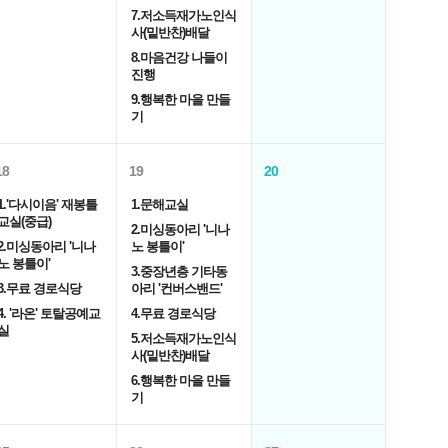
7.저소득재가노인식
사(밑반찬)배달
8.마음건강 나들이
진행
9.행복한 마을 만들
기
18
19
20
1.'다시이음' 재봉틀
1.문해교실
교실(중급)
2.미싱동아리 '니나
2.미싱동아리 '니나
노 봉틀이'
노 봉틀이'
3.중장년층 기타동
3.무료 경로식당
아리 '컨버스밴드'
4. '라온' 토탈공예교
4.무료 경로식당
실
5.저소득재가노인식
사(밑반찬)배달
6.행복한 마을 만들
기