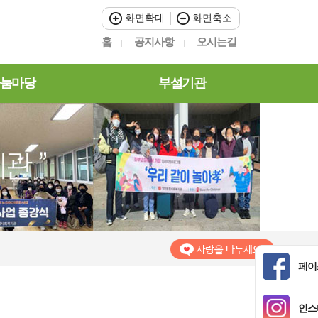
화면확대
화면축소
홈
공지사항
오시는길
눔마당
부설기관
페이
인스