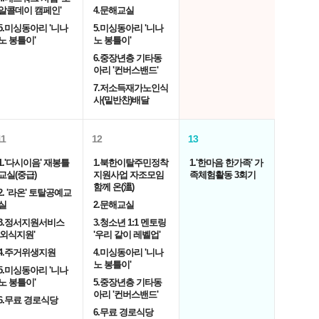
알콜데이 캠페인'
4.문해교실
5.미싱동아리 '니나
5.미싱동아리 '니나
노 봉틀이'
노 봉틀이'
6.중장년층 기타동
아리 '컨버스밴드'
7.저소득재가노인식
사(밑반찬)배달
11
12
13
1.'다시이음' 재봉틀
1.북한이탈주민정착
1.'한마음 한가족' 가
교실(중급)
지원사업 자조모임
족체험활동 3회기
함께 온(溫)
2. '라온' 토탈공예교
실
2.문해교실
3.정서지원서비스
3.청소년 1:1 멘토링
'외식지원'
'우리 같이 레벨업'
4.주거위생지원
4.미싱동아리 '니나
노 봉틀이'
5.미싱동아리 '니나
노 봉틀이'
5.중장년층 기타동
아리 '컨버스밴드'
6.무료 경로식당
6.무료 경로식당