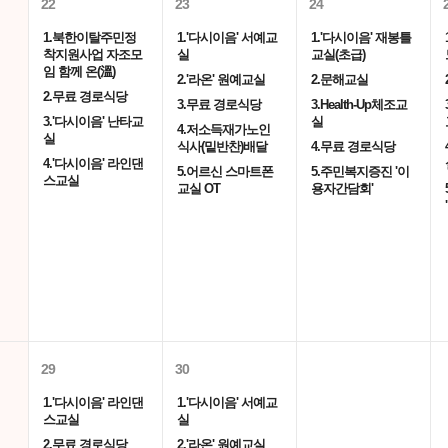
22
23
24
1.북한이탈주민정
1.'다시이음' 서예교
1.'다시이음' 재봉틀
착지원사업 자조모
실
교실(초급)
임 함께 온(溫)
2.'라온' 원예교실
2.문해교실
2.무료 경로식당
3.무료 경로식당
3.Health-Up체조교
3.'다시이음' 난타교
실
4.저소득재가노인
실
식사(밑반찬)배달
4.무료 경로식당
4.'다시이음' 라인댄
5.어르신 스마트폰
5.주민복지증진 '이
스교실
교실 OT
용자간담회'
29
30
1.'다시이음' 라인댄
1.'다시이음' 서예교
스교실
실
2.무료 경로식당
2.'라온' 원예교실