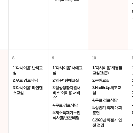
8
9
10
1.'다시이음' 난타교
1.'다시이음' 서예교
1.'다시이음' 재봉틀
실
실
교실(초급)
2.무료 경로식당
2.'라온' 원예교실
2.문해교실
3.'다시이음' 라인댄
3.일상생활지원서
3.Health-Up체조교
스교실
비스 '이미용 서비
실
스'
4.무료 경로식당
4.무료 경로식당
5.상반기 화재 대피
5.저소득재가노인
훈련
식사(밑반찬)배달
6.2026년 하절기 안
전 점검