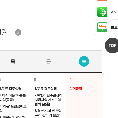
네이
블로
월
TOP
목
금
토
4
5
6
1.무료 경로식당
1.무료 경로식당
1.현충일
2.'다시이음' 재봉틀
2.북한이탈주민정착
교실(중급)
지원사업 자조모임
함께 온(溫)
3. '라온' 토탈공예교
실
3.청소년 1:1 멘토링
'우리 같이 레벨업'
4.네트워크 사업 '노