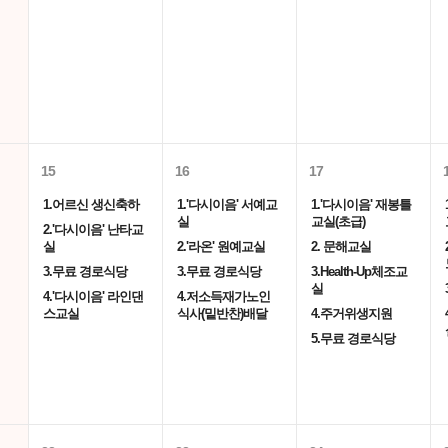
15
16
17
1.어르신 생신축하
1.'다시이음' 서예교
1.'다시이음' 재봉틀
실
교실(초급)
2.'다시이음' 난타교
실
2.'라온' 원예교실
2. 문해교실
3.무료 경로식당
3.무료 경로식당
3.Health-Up체조교
실
4.'다시이음' 라인댄
4.저소득재가노인
스교실
식사(밑반찬)배달
4.주거위생지원
5.무료 경로식당