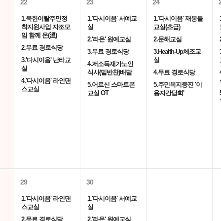
22
23
24
1.북한이탈주민정
1.'다시이음' 서예교
1.'다시이음' 재봉틀
착지원사업 자조모
실
교실(초급)
임 함께 온(溫)
2.'라온' 원예교실
2.문해교실
2.무료 경로식당
3.무료 경로식당
3.Health-Up체조교
3.'다시이음' 난타교
실
4.저소득재가노인
실
식사(밑반찬)배달
4.무료 경로식당
4.'다시이음' 라인댄
5.어르신 스마트폰
5.주민복지증진 '이
스교실
교실 OT
용자간담회'
29
30
1.'다시이음' 라인댄
1.'다시이음' 서예교
스교실
실
2.무료 경로식당
2.'라온' 원예교실