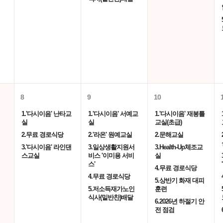
8
9
10
1.'다시이음' 난타교
1.'다시이음' 서예교
1.'다시이음' 재봉틀
실
실
교실(초급)
2.무료 경로식당
2.'라온' 원예교실
2.문해교실
3.'다시이음' 라인댄
3.일상생활지원서
3.Health-Up체조교
스교실
비스 '이미용 서비
실
스'
4.무료 경로식당
4.무료 경로식당
5.상반기 화재 대피
5.저소득재가노인
훈련
식사(밑반찬)배달
6.2026년 하절기 안
전 점검