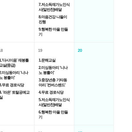
7.저소득재가노인식
사(밑반찬)배달
8.마음건강 나들이
진행
9.행복한 마을 만들
기
18
19
20
1.'다시이음' 재봉틀
1.문해교실
교실(중급)
2.미싱동아리 '니나
2.미싱동아리 '니나
노 봉틀이'
노 봉틀이'
3.중장년층 기타동
3.무료 경로식당
아리 '컨버스밴드'
4. '라온' 토탈공예교
4.무료 경로식당
실
5.저소득재가노인식
사(밑반찬)배달
6.행복한 마을 만들
기