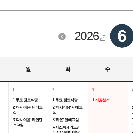
6
2026
년
월
화
수
1
2
3
1.무료 경로식당
1.무료 경로식당
1.지방선거
2.'다시이음' 난타교
2.'다시이음' 서예교
실
실
3.'다시이음' 라인댄
3.'라온' 원예교실
스교실
4.저소득재가노인
식사(밑반찬)배달