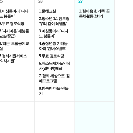
25
26
27
1.미싱동아리 '니나
1.문해교실
1.'한마음 한가족' 공
노 봉틀이'
동체활동 3회기
2.청소년 1:1 멘토링
2.무료 경로식당
'우리 같이 레벨업'
3.'다시이음' 재봉틀
3.미싱동아리 '니나
교실(중급)
노 봉틀이'
4.'라온' 토탈공예교
4.중장년층 기타동
실
아리 '컨버스밴드'
5.정서지원서비스
5.무료 경로식당
'외식지원'
6.저소득재가노인식
사(밑반찬)배달
7.'함께 세상으로' 원
예프로그램
8.행복한 마을 만들
기