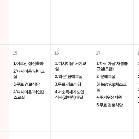
15
16
17
1.어르신 생신축하
1.'다시이음' 서예교
1.'다시이음' 재봉틀
실
교실(초급)
2.'다시이음' 난타교
실
2.'라온' 원예교실
2. 문해교실
3.무료 경로식당
3.무료 경로식당
3.Health-Up체조교
실
4.'다시이음' 라인댄
4.저소득재가노인
스교실
식사(밑반찬)배달
4.주거위생지원
5.무료 경로식당