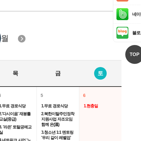
네이
블로
월
TOP
목
금
토
4
5
6
1.무료 경로식당
1.무료 경로식당
1.현충일
2.'다시이음' 재봉틀
2.북한이탈주민정착
교실(중급)
지원사업 자조모임
함께 온(溫)
3. '라온' 토탈공예교
실
3.청소년 1:1 멘토링
'우리 같이 레벨업'
4.네트워크 사업 '노