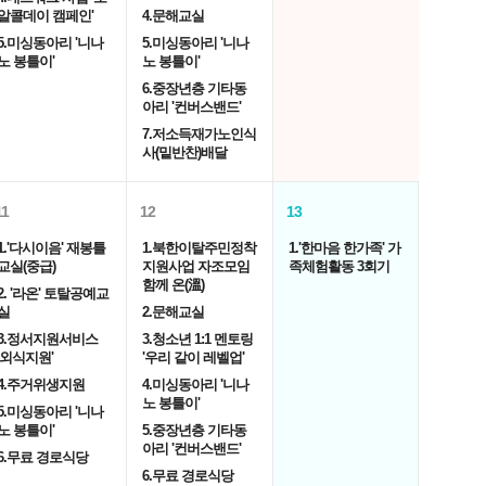
알콜데이 캠페인'
4.문해교실
5.미싱동아리 '니나
5.미싱동아리 '니나
노 봉틀이'
노 봉틀이'
6.중장년층 기타동
아리 '컨버스밴드'
7.저소득재가노인식
사(밑반찬)배달
11
12
13
1.'다시이음' 재봉틀
1.북한이탈주민정착
1.'한마음 한가족' 가
교실(중급)
지원사업 자조모임
족체험활동 3회기
함께 온(溫)
2. '라온' 토탈공예교
실
2.문해교실
3.정서지원서비스
3.청소년 1:1 멘토링
'외식지원'
'우리 같이 레벨업'
4.주거위생지원
4.미싱동아리 '니나
노 봉틀이'
5.미싱동아리 '니나
노 봉틀이'
5.중장년층 기타동
아리 '컨버스밴드'
6.무료 경로식당
6.무료 경로식당