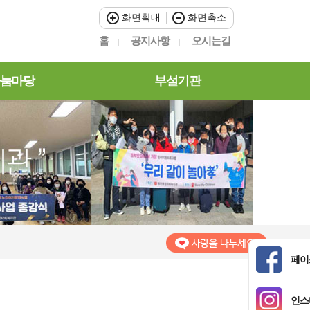
화면확대
화면축소
홈
공지사항
오시는길
눔마당
부설기관
페이
인스