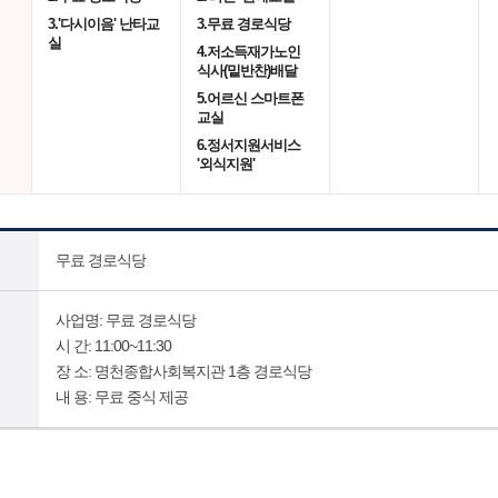
3.'다시이음' 난타교
3.무료 경로식당
실
4.저소득재가노인
식사(밑반찬)배달
5.어르신 스마트폰
교실
6.정서지원서비스
'외식지원'
무료 경로식당
사업명: 무료 경로식당
시 간: 11:00~11:30
장 소: 명천종합사회복지관 1층 경로식당
내 용: 무료 중식 제공