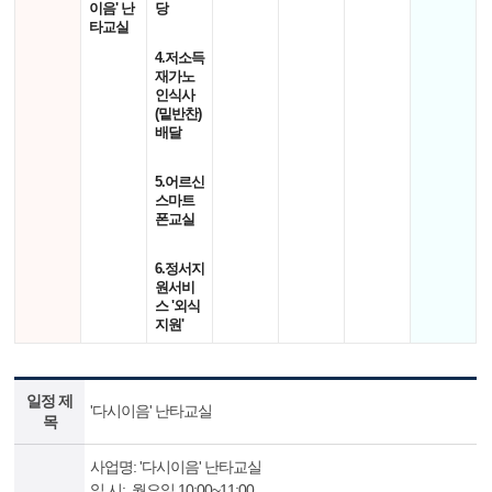
이음' 난
당
타교실
4.저소득
재가노
인식사
(밑반찬)
배달
5.어르신
스마트
폰교실
6.정서지
원서비
스 '외식
지원'
일정 제
'다시이음' 난타교실
목
사업명: '다시이음' 난타교실
일 시: 월요일 10:00~11:00