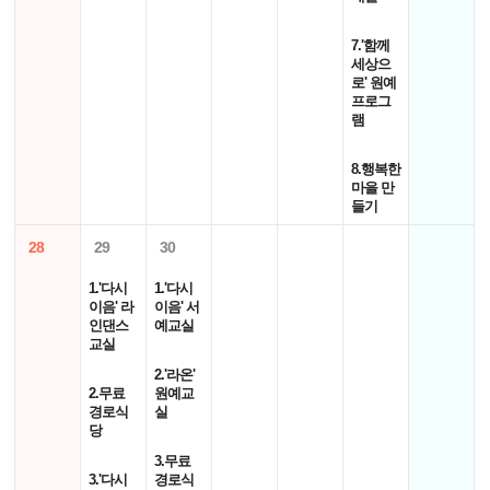
7.'함께
세상으
로' 원예
프로그
램
8.행복한
마을 만
들기
28
29
30
1.'다시
1.'다시
이음' 라
이음' 서
인댄스
예교실
교실
2.'라온'
2.무료
원예교
경로식
실
당
3.무료
3.'다시
경로식