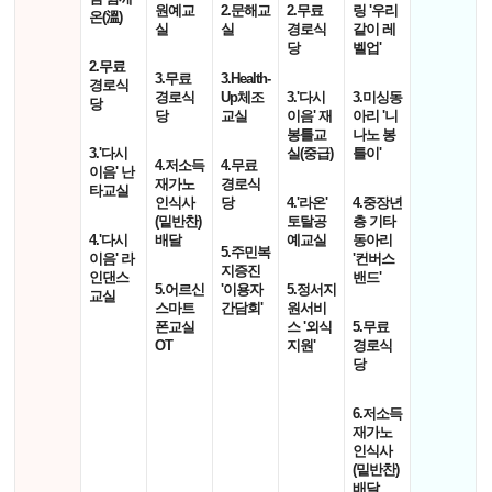
원예교
2.문해교
2.무료
링 '우리
온(溫)
실
실
경로식
같이 레
당
벨업'
2.무료
3.무료
3.Health-
경로식
경로식
Up체조
3.'다시
3.미싱동
당
당
교실
이음' 재
아리 '니
봉틀교
나노 봉
3.'다시
실(중급)
틀이'
4.저소득
4.무료
이음' 난
재가노
경로식
타교실
인식사
당
4.'라온'
4.중장년
(밑반찬)
토탈공
층 기타
4.'다시
배달
예교실
동아리
5.주민복
이음' 라
'컨버스
지증진
인댄스
밴드'
5.어르신
'이용자
5.정서지
교실
스마트
간담회'
원서비
폰교실
스 '외식
5.무료
OT
지원'
경로식
당
6.저소득
재가노
인식사
(밑반찬)
배달