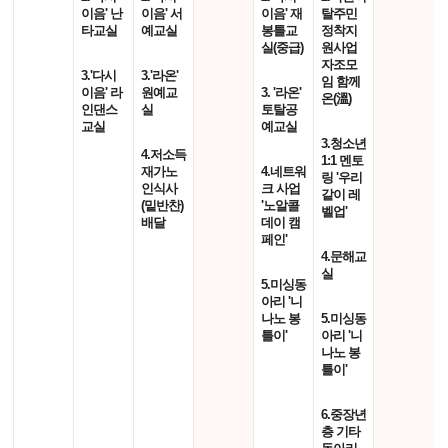
이음' 난
이음' 서
이음' 재
탈주민
타교실
예교실
봉틀교
정착지
실(중급)
원사업
자조모
3.'다시
3.'라온'
임 함께
이음' 라
원예교
3. '라온'
온(溫)
인댄스
실
토탈공
교실
예교실
3.청소년
4.저소득
1:1 멘토
재가노
4.네트워
링 '우리
인식사
크 사업
같이 레
(밑반찬)
'노알콜
벨업'
배달
데이 캠
페인'
4.문해교
실
5.미싱동
아리 '니
나노 봉
5.미싱동
틀이'
아리 '니
나노 봉
틀이'
6.중장년
층 기타