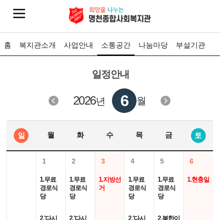
홈
복지관소개
사업안내
소통공간
나눔마당
부설기관
일정안내
6
2026
월
년
월
화
수
목
금
일
토
1
2
3
4
5
6
1.무료
1.무료
1.지방선
1.무료
1.무료
1.현충일
경로식
경로식
거
경로식
경로식
당
당
당
당
2.'다시
2.'다시
2.'다시
2.북한이