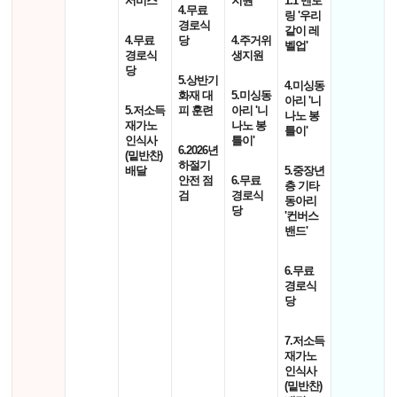
서비스'
지원'
1:1 멘토
4.무료
링 '우리
경로식
같이 레
4.무료
당
4.주거위
벨업'
경로식
생지원
당
5.상반기
4.미싱동
화재 대
5.미싱동
아리 '니
5.저소득
피 훈련
아리 '니
나노 봉
재가노
나노 봉
틀이'
인식사
틀이'
6.2026년
(밑반찬)
하절기
배달
5.중장년
안전 점
6.무료
층 기타
검
경로식
동아리
당
'컨버스
밴드'
6.무료
경로식
당
7.저소득
재가노
인식사
(밑반찬)