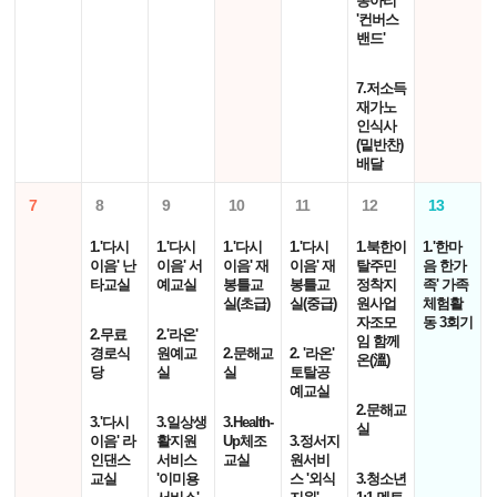
동아리
'컨버스
밴드'
7.저소득
재가노
인식사
(밑반찬)
배달
7
8
9
10
11
12
13
1.'다시
1.'다시
1.'다시
1.'다시
1.북한이
1.'한마
이음' 난
이음' 서
이음' 재
이음' 재
탈주민
음 한가
타교실
예교실
봉틀교
봉틀교
정착지
족' 가족
실(초급)
실(중급)
원사업
체험활
자조모
동 3회기
2.무료
2.'라온'
임 함께
경로식
원예교
2.문해교
2. '라온'
온(溫)
당
실
실
토탈공
예교실
2.문해교
3.'다시
3.일상생
3.Health-
실
이음' 라
활지원
Up체조
3.정서지
인댄스
서비스
교실
원서비
교실
'이미용
스 '외식
3.청소년