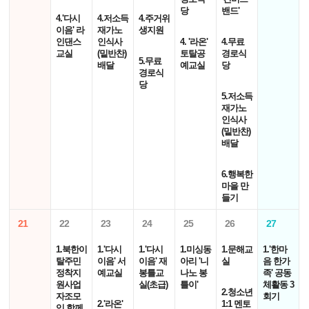
당
밴드'
4.'다시
4.저소득
4.주거위
이음' 라
재가노
생지원
인댄스
인식사
4. '라온'
4.무료
교실
(밑반찬)
토탈공
경로식
5.무료
배달
예교실
당
경로식
당
5.저소득
재가노
인식사
(밑반찬)
배달
6.행복한
마을 만
들기
21
22
23
24
25
26
27
1.북한이
1.'다시
1.'다시
1.미싱동
1.문해교
1.'한마
탈주민
이음' 서
이음' 재
아리 '니
실
음 한가
정착지
예교실
봉틀교
나노 봉
족' 공동
원사업
실(초급)
틀이'
체활동 3
2.청소년
자조모
회기
2.'라온'
1:1 멘토
임 함께