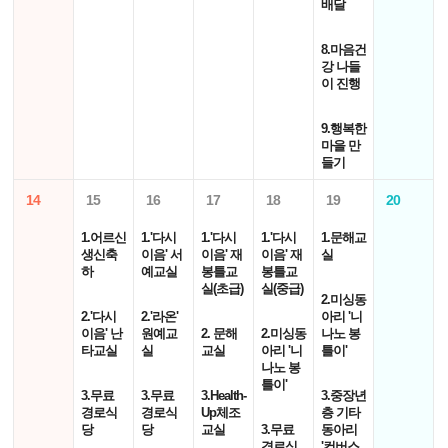
배달
8.마음건
강 나들
이 진행
9.행복한
마을 만
들기
14
15
16
17
18
19
20
1.어르신
1.'다시
1.'다시
1.'다시
1.문해교
생신축
이음' 서
이음' 재
이음' 재
실
하
예교실
봉틀교
봉틀교
실(초급)
실(중급)
2.미싱동
2.'다시
2.'라온'
아리 '니
이음' 난
원예교
2. 문해
2.미싱동
나노 봉
타교실
실
교실
아리 '니
틀이'
나노 봉
틀이'
3.무료
3.무료
3.Health-
3.중장년
경로식
경로식
Up체조
층 기타
당
당
교실
3.무료
동아리
경로식
'컨버스