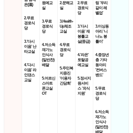
원예교
2.문해교
2.무료
링 '우리
온(溫)
실
실
경로식
같이 레
당
벨업'
2.무료
3.무료
3.Health-
경로식
경로식
Up체조
3.'다시
3.미싱동
당
당
교실
이음' 재
아리 '니
봉틀교
나노 봉
3.'다시
실(중급)
틀이'
4.저소득
4.무료
이음' 난
재가노
경로식
타교실
인식사
당
4.'라온'
4.중장년
(밑반찬)
토탈공
층 기타
4.'다시
배달
예교실
동아리
5.주민복
이음' 라
'컨버스
지증진
인댄스
밴드'
5.어르신
'이용자
5.정서지
교실
스마트
간담회'
원서비
폰교실
스 '외식
5.무료
OT
지원'
경로식
당
6.저소득
재가노
인식사
(밑반찬)
배달