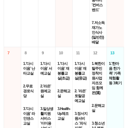
동아리
'컨버스
밴드'
7.저소득
재가노
인식사
(밑반찬)
배달
7
8
9
10
11
12
13
1.'다시
1.'다시
1.'다시
1.'다시
1.북한이
1.'한마
이음' 난
이음' 서
이음' 재
이음' 재
탈주민
음 한가
타교실
예교실
봉틀교
봉틀교
정착지
족' 가족
실(초급)
실(중급)
원사업
체험활
자조모
동 3회기
2.무료
2.'라온'
임 함께
경로식
원예교
2.문해교
2. '라온'
온(溫)
당
실
실
토탈공
예교실
2.문해교
3.'다시
3.일상생
3.Health-
실
이음' 라
활지원
Up체조
3.정서지
인댄스
서비스
교실
원서비
교실
'이미용
스 '외식
3.청소년