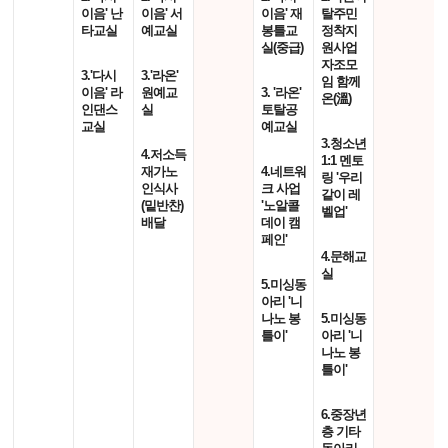
이음' 난
이음' 서
이음' 재
탈주민
타교실
예교실
봉틀교
정착지
실(중급)
원사업
자조모
3.'다시
3.'라온'
임 함께
이음' 라
원예교
3. '라온'
온(溫)
인댄스
실
토탈공
교실
예교실
3.청소년
4.저소득
1:1 멘토
재가노
4.네트워
링 '우리
인식사
크 사업
같이 레
(밑반찬)
'노알콜
벨업'
배달
데이 캠
페인'
4.문해교
실
5.미싱동
아리 '니
나노 봉
5.미싱동
틀이'
아리 '니
나노 봉
틀이'
6.중장년
층 기타