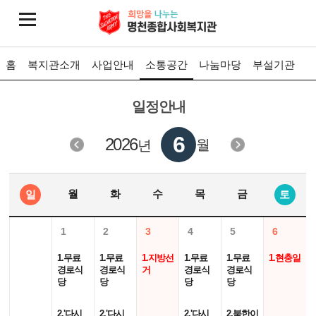
홈
복지관소개
사업안내
소통공간
나눔마당
부설기관
일정안내
6
2026
월
년
월
화
수
목
금
일
토
1
2
3
4
5
6
1.무료
1.무료
1.지방선
1.무료
1.무료
1.현충일
경로식
경로식
거
경로식
경로식
당
당
당
당
2.'다시
2.'다시
2.'다시
2.북한이