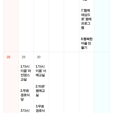
7.'함께
세상으
로' 원예
프로그
램
8.행복한
마을 만
들기
28
29
30
1.'다시
1.'다시
이음' 라
이음' 서
인댄스
예교실
교실
2.'라온'
2.무료
원예교
경로식
실
당
3.무료
3.'다시
경로식