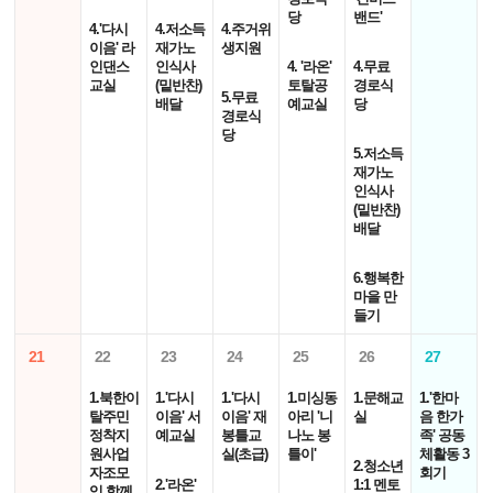
당
밴드'
4.'다시
4.저소득
4.주거위
이음' 라
재가노
생지원
인댄스
인식사
4. '라온'
4.무료
교실
(밑반찬)
토탈공
경로식
5.무료
배달
예교실
당
경로식
당
5.저소득
재가노
인식사
(밑반찬)
배달
6.행복한
마을 만
들기
21
22
23
24
25
26
27
1.북한이
1.'다시
1.'다시
1.미싱동
1.문해교
1.'한마
탈주민
이음' 서
이음' 재
아리 '니
실
음 한가
정착지
예교실
봉틀교
나노 봉
족' 공동
원사업
실(초급)
틀이'
체활동 3
2.청소년
자조모
회기
2.'라온'
1:1 멘토
임 함께