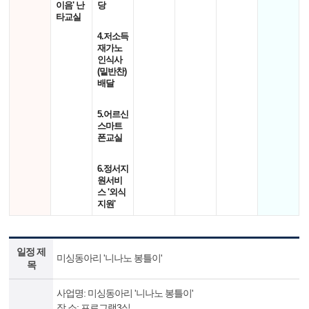
이음' 난
당
타교실
4.저소득
재가노
인식사
(밑반찬)
배달
5.어르신
스마트
폰교실
6.정서지
원서비
스 '외식
지원'
일정 제
미싱동아리 '니나노 봉틀이'
목
사업명: 미싱동아리 '니나노 봉틀이'
장 소: 프로그램3실