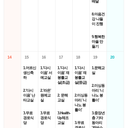
배달
8.마음건
강 나들
이 진행
9.행복한
마을 만
들기
14
15
16
17
18
19
20
1.어르신
1.'다시
1.'다시
1.'다시
1.문해교
생신축
이음' 서
이음' 재
이음' 재
실
하
예교실
봉틀교
봉틀교
실(초급)
실(중급)
2.미싱동
2.'다시
2.'라온'
아리 '니
이음' 난
원예교
2. 문해
2.미싱동
나노 봉
타교실
실
교실
아리 '니
틀이'
나노 봉
틀이'
3.무료
3.무료
3.Health-
3.중장년
경로식
경로식
Up체조
층 기타
당
당
교실
3.무료
동아리
경로식
'컨버스