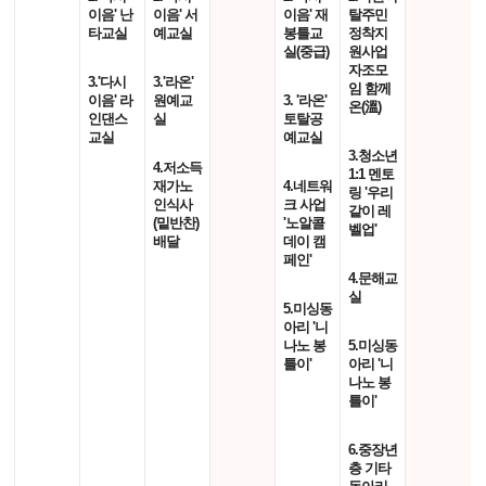
이음' 난
이음' 서
이음' 재
탈주민
타교실
예교실
봉틀교
정착지
실(중급)
원사업
자조모
3.'다시
3.'라온'
임 함께
이음' 라
원예교
3. '라온'
온(溫)
인댄스
실
토탈공
교실
예교실
3.청소년
4.저소득
1:1 멘토
재가노
4.네트워
링 '우리
인식사
크 사업
같이 레
(밑반찬)
'노알콜
벨업'
배달
데이 캠
페인'
4.문해교
실
5.미싱동
아리 '니
나노 봉
5.미싱동
틀이'
아리 '니
나노 봉
틀이'
6.중장년
층 기타