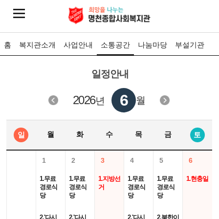
홈
복지관소개
사업안내
소통공간
나눔마당
부설기관
일정안내
6
2026
월
년
월
화
수
목
금
일
토
1
2
3
4
5
6
1.무료
1.무료
1.지방선
1.무료
1.무료
1.현충일
경로식
경로식
거
경로식
경로식
당
당
당
당
2.'다시
2.'다시
2.'다시
2.북한이