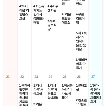
당
밴드'
4.'다시
4.저소득
4.주거위
이음' 라
재가노
생지원
인댄스
인식사
4. '라온'
4.무료
교실
(밑반찬)
토탈공
경로식
5.무료
배달
예교실
당
경로식
당
5.저소득
재가노
인식사
(밑반찬)
배달
6.행복한
마을 만
들기
21
22
23
24
25
26
27
1.북한이
1.'다시
1.'다시
1.미싱동
1.문해교
1.'한마
탈주민
이음' 서
이음' 재
아리 '니
실
음 한가
정착지
예교실
봉틀교
나노 봉
족' 공동
원사업
실(초급)
틀이'
체활동 3
2.청소년
자조모
회기
2.'라온'
1:1 멘토
임 함께