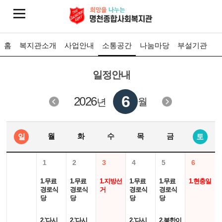
홈
복지관소개
사업안내
소통공간
나눔마당
부설기관
일정안내
6
2026
월
년
월
화
수
목
금
일
토
1
2
3
4
5
6
1.무료
1.무료
1.지방선
1.무료
1.무료
1.현충일
경로식
경로식
거
경로식
경로식
당
당
당
당
2.'다시
2.'다시
2.'다시
2.북한이