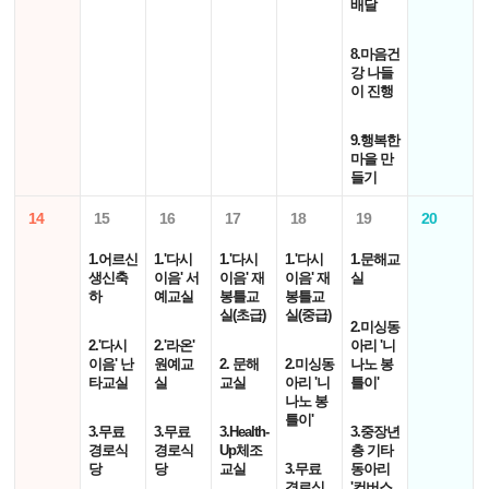
배달
8.마음건
강 나들
이 진행
9.행복한
마을 만
들기
14
15
16
17
18
19
20
1.어르신
1.'다시
1.'다시
1.'다시
1.문해교
생신축
이음' 서
이음' 재
이음' 재
실
하
예교실
봉틀교
봉틀교
실(초급)
실(중급)
2.미싱동
2.'다시
2.'라온'
아리 '니
이음' 난
원예교
2. 문해
2.미싱동
나노 봉
타교실
실
교실
아리 '니
틀이'
나노 봉
틀이'
3.무료
3.무료
3.Health-
3.중장년
경로식
경로식
Up체조
층 기타
당
당
교실
3.무료
동아리
경로식
'컨버스