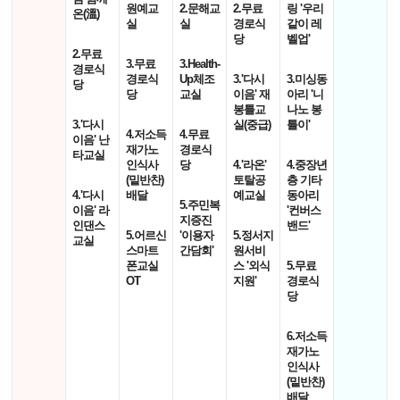
원예교
2.문해교
2.무료
링 '우리
온(溫)
실
실
경로식
같이 레
당
벨업'
2.무료
3.무료
3.Health-
경로식
경로식
Up체조
3.'다시
3.미싱동
당
당
교실
이음' 재
아리 '니
봉틀교
나노 봉
3.'다시
실(중급)
틀이'
4.저소득
4.무료
이음' 난
재가노
경로식
타교실
인식사
당
4.'라온'
4.중장년
(밑반찬)
토탈공
층 기타
4.'다시
배달
예교실
동아리
5.주민복
이음' 라
'컨버스
지증진
인댄스
밴드'
5.어르신
'이용자
5.정서지
교실
스마트
간담회'
원서비
폰교실
스 '외식
5.무료
OT
지원'
경로식
당
6.저소득
재가노
인식사
(밑반찬)
배달