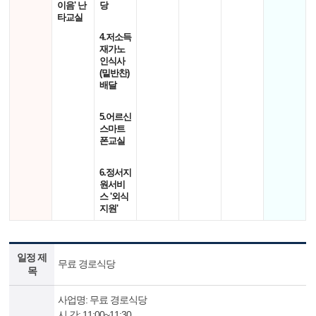
이음' 난
당
타교실
4.저소득
재가노
인식사
(밑반찬)
배달
5.어르신
스마트
폰교실
6.정서지
원서비
스 '외식
지원'
일정 제
무료 경로식당
목
사업명: 무료 경로식당
시 간: 11:00~11:30