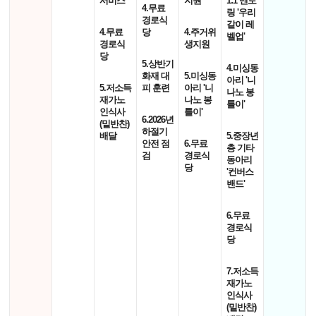
서비스'
지원'
1:1 멘토
4.무료
링 '우리
경로식
같이 레
4.무료
당
4.주거위
벨업'
경로식
생지원
당
5.상반기
4.미싱동
화재 대
5.미싱동
아리 '니
5.저소득
피 훈련
아리 '니
나노 봉
재가노
나노 봉
틀이'
인식사
틀이'
6.2026년
(밑반찬)
하절기
배달
5.중장년
안전 점
6.무료
층 기타
검
경로식
동아리
당
'컨버스
밴드'
6.무료
경로식
당
7.저소득
재가노
인식사
(밑반찬)