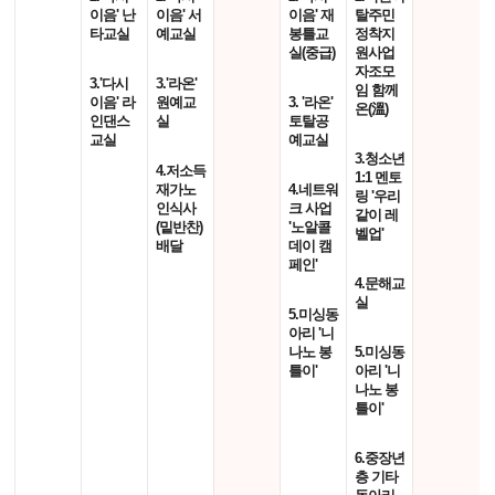
이음' 난
이음' 서
이음' 재
탈주민
타교실
예교실
봉틀교
정착지
실(중급)
원사업
자조모
3.'다시
3.'라온'
임 함께
이음' 라
원예교
3. '라온'
온(溫)
인댄스
실
토탈공
교실
예교실
3.청소년
4.저소득
1:1 멘토
재가노
4.네트워
링 '우리
인식사
크 사업
같이 레
(밑반찬)
'노알콜
벨업'
배달
데이 캠
페인'
4.문해교
실
5.미싱동
아리 '니
나노 봉
5.미싱동
틀이'
아리 '니
나노 봉
틀이'
6.중장년
층 기타