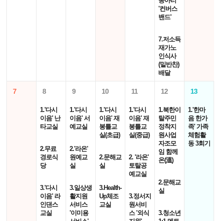
동아리
'컨버스
밴드'
7.저소득
재가노
인식사
(밑반찬)
배달
7
8
9
10
11
12
13
1.'다시
1.'다시
1.'다시
1.'다시
1.북한이
1.'한마
이음' 난
이음' 서
이음' 재
이음' 재
탈주민
음 한가
타교실
예교실
봉틀교
봉틀교
정착지
족' 가족
실(초급)
실(중급)
원사업
체험활
자조모
동 3회기
2.무료
2.'라온'
임 함께
경로식
원예교
2.문해교
2. '라온'
온(溫)
당
실
실
토탈공
예교실
2.문해교
3.'다시
3.일상생
3.Health-
실
이음' 라
활지원
Up체조
3.정서지
인댄스
서비스
교실
원서비
교실
'이미용
스 '외식
3.청소년