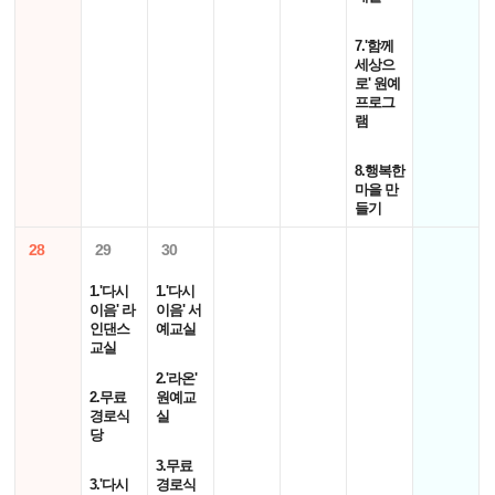
7.'함께
세상으
로' 원예
프로그
램
8.행복한
마을 만
들기
28
29
30
1.'다시
1.'다시
이음' 라
이음' 서
인댄스
예교실
교실
2.'라온'
2.무료
원예교
경로식
실
당
3.무료
3.'다시
경로식