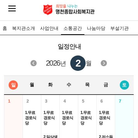
홈
복지관소개
사업안내
소통공간
나눔마당
부설기관
일정안내
2
2026
월
년
월
화
수
목
금
일
토
1
2
3
4
5
6
7
1.무료
1.무료
1.무료
1.무료
1.무료
경로식
경로식
경로식
경로식
경로식
당
당
당
당
당
2.일상생
2.저소득