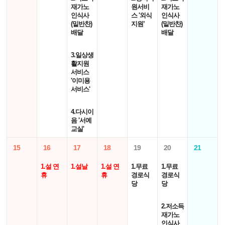
재가노
원서비
재가노
인식사
스 '외식
인식사
(밑반찬)
지원’
(밑반찬)
배달
배달
3.일상생
활지원
서비스
'이미용
서비스'
4.다시이
음 '서예
교실'
15
16
17
18
19
20
21
1.설 연
1.설날
1.설 연
1.무료
1.무료
휴
휴
경로식
경로식
당
당
2.저소득
재가노
인식사