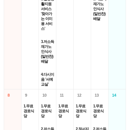
활지원
재가노
서비스
인식사
'찾아가
(밑반찬)
는 이미
배달
용 서비
스'
3.저소득
재가노
인식사
(밑반찬)
배달
4.다시이
음 '서예
교실'
8
9
10
11
12
13
14
1.무료
1.무료
1.무료
1.무료
1.무료
경로식
경로식
경로식
경로식
경로식
당
당
당
당
당
2.저소득
2.정서지
2.저소득