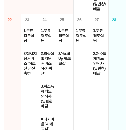
(밑반찬)
배달
22
23
24
25
26
27
28
1.무료
1.무료
1.무료
1.무료
1.무료
경로식
경로식
경로식
경로식
경로식
당
당
당
당
당
2.정서지
2.일상생
2.'Health-
2.저소득
원서비
활지원
Up 체조
재가노
스 '어르
서비스
교실'
인식사
신 생신
'주거위
(밑반찬)
축하'
생'
배달
3.저소득
재가노
인식사
(밑반찬)
배달
4.다시이
음 '서예
교실'