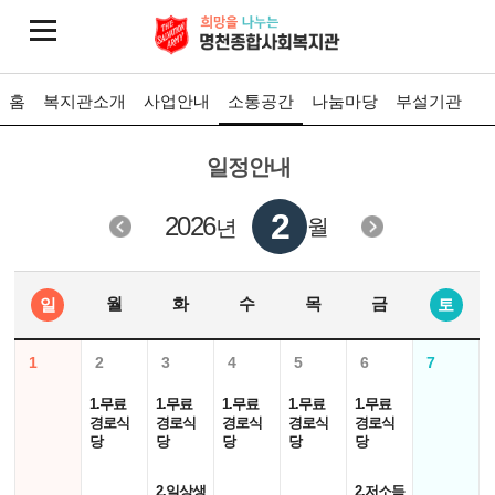
홈
복지관소개
사업안내
소통공간
나눔마당
부설기관
일정안내
2
2026
월
년
월
화
수
목
금
일
토
1
2
3
4
5
6
7
1.무료
1.무료
1.무료
1.무료
1.무료
경로식
경로식
경로식
경로식
경로식
당
당
당
당
당
2.일상생
2.저소득