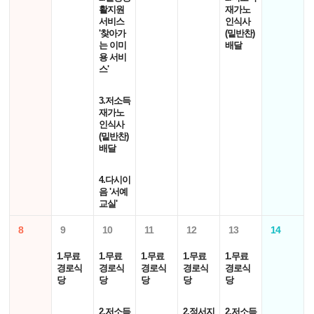
활지원
재가노
서비스
인식사
'찾아가
(밑반찬)
는 이미
배달
용 서비
스'
3.저소득
재가노
인식사
(밑반찬)
배달
4.다시이
음 '서예
교실'
8
9
10
11
12
13
14
1.무료
1.무료
1.무료
1.무료
1.무료
경로식
경로식
경로식
경로식
경로식
당
당
당
당
당
2.저소득
2.정서지
2.저소득