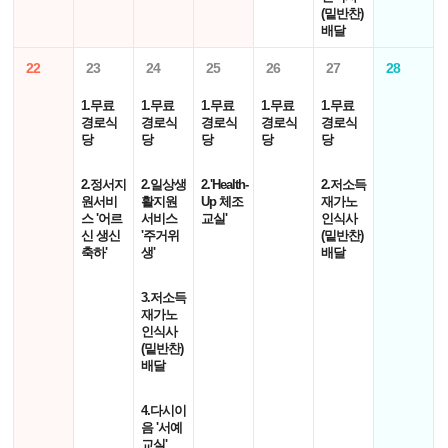
(밑반찬)
배달
22
23
24
25
26
27
28
1.무료
1.무료
1.무료
1.무료
1.무료
경로식
경로식
경로식
경로식
경로식
당
당
당
당
당
2.정서지
2.일상생
2.'Health-
2.저소득
원서비
활지원
Up 체조
재가노
스 '어르
서비스
교실'
인식사
신 생신
'주거위
(밑반찬)
축하'
생'
배달
3.저소득
재가노
인식사
(밑반찬)
배달
4.다시이
음 '서예
교실'