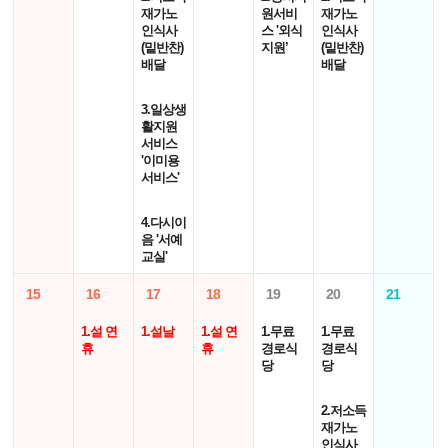
재가노
원서비
재가노
인식사
스 '외식
인식사
(밑반찬)
지원’
(밑반찬)
배달
배달
3.일상생
활지원
서비스
'이미용
서비스'
4.다시이
음 '서예
교실'
15
16
17
18
19
20
21
1.설 연
1.설날
1.설 연
1.무료
1.무료
휴
휴
경로식
경로식
당
당
2.저소득
재가노
인식사