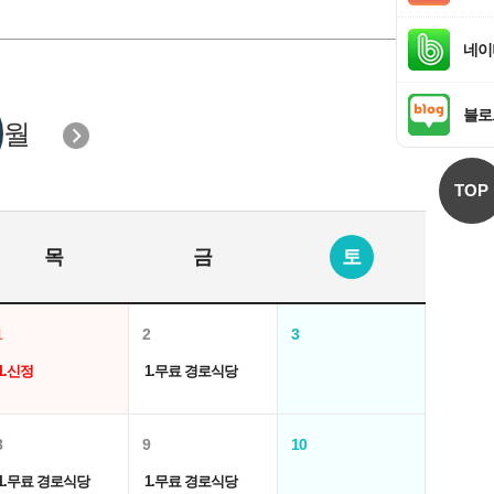
네이
블로
월
TOP
목
금
토
1
2
3
1.신정
1.무료 경로식당
8
9
10
1.무료 경로식당
1.무료 경로식당