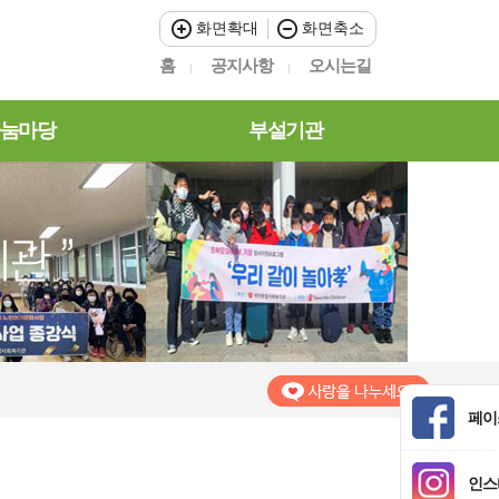
화면확대
화면축소
홈
공지사항
오시는길
눔마당
부설기관
페이
인스