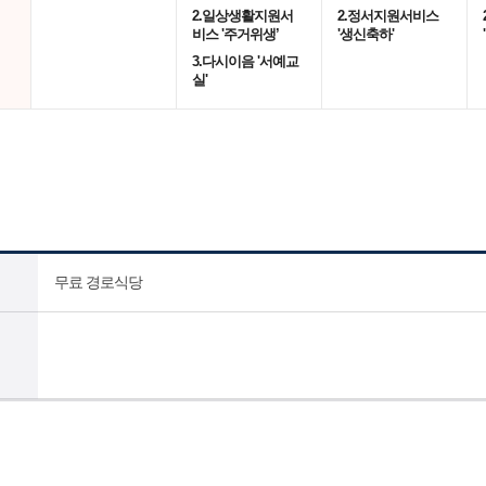
2.일상생활지원서
2.정서지원서비스
비스 '주거위생’
'생신축하'
3.다시이음 '서예교
실'
무료 경로식당