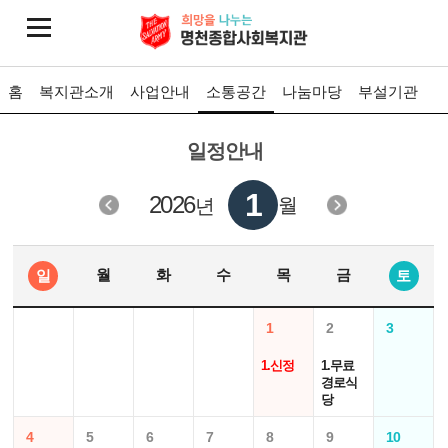
홈
복지관소개
사업안내
소통공간
나눔마당
부설기관
일정안내
1
2026
월
년
월
화
수
목
금
일
토
1
2
3
1.신정
1.무료
경로식
당
4
5
6
7
8
9
10