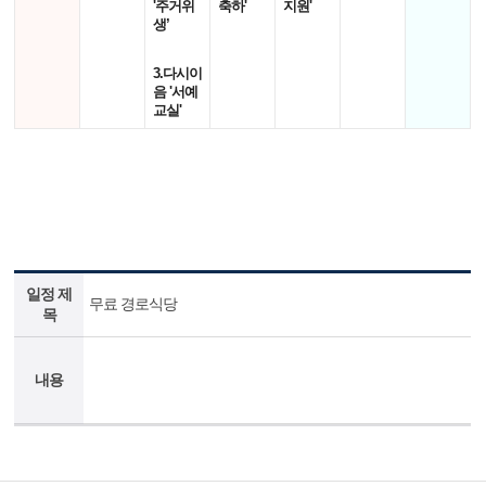
'주거위
축하'
지원'
생’
3.다시이
음 '서예
교실'
일정 제
무료 경로식당
목
내용