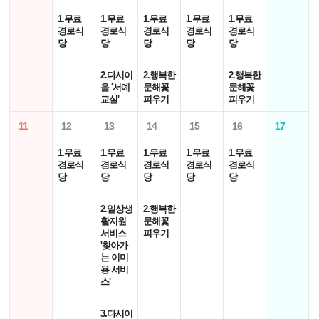
1.무료
1.무료
1.무료
1.무료
1.무료
경로식
경로식
경로식
경로식
경로식
당
당
당
당
당
2.다시이
2.행복한
2.행복한
음 '서예
문해꽃
문해꽃
교실'
피우기
피우기
11
12
13
14
15
16
17
1.무료
1.무료
1.무료
1.무료
1.무료
경로식
경로식
경로식
경로식
경로식
당
당
당
당
당
2.일상생
2.행복한
활지원
문해꽃
서비스
피우기
'찾아가
는 이미
용 서비
스'
3.다시이