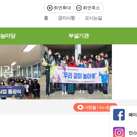
화면확대
화면축소
홈
공지사항
오시는길
눔마당
부설기관
페이
인스