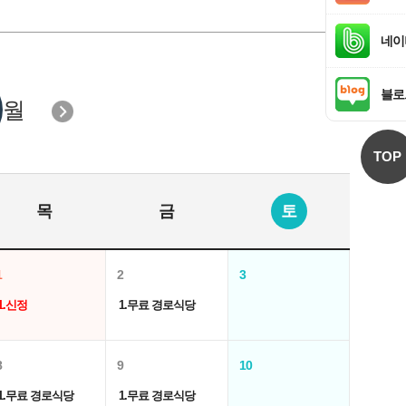
네이
블로
월
TOP
목
금
토
1
2
3
1.신정
1.무료 경로식당
8
9
10
1.무료 경로식당
1.무료 경로식당