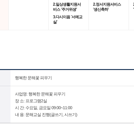
2.일상생활지원서
2.정서지원서비스
비스 '주거위생’
'생신축하'
3.다시이음 '서예교
실'
행복한 문해꽃 피우기
사업명: 행복한 문해꽃 피우기
장 소: 프로그램2실
시 간: 수요일, 금요일 09:00~11:00
내 용: 문해교실 진행(글쓰기, 시쓰기)