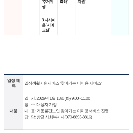
'주거위
축하'
지원'
생’
3.다시이
음 '서예
교실'
일정 제
일상생활지원서비스 '찾아가는 이미용 서비스'
목
일 시: 2026년 1월 13일(화) 9:00~11:00
장 소: 대상자 가정
내용
내 용: 거동불편노인 찾아가는 이미용서비스 진행
담 당: 방글 사회복지사(070-8893-8816)