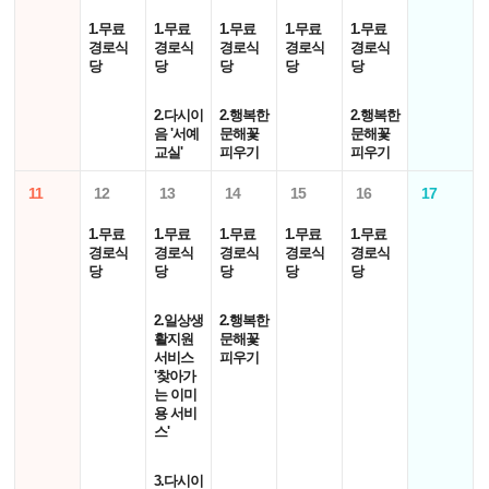
1.무료
1.무료
1.무료
1.무료
1.무료
경로식
경로식
경로식
경로식
경로식
당
당
당
당
당
2.다시이
2.행복한
2.행복한
음 '서예
문해꽃
문해꽃
교실'
피우기
피우기
11
12
13
14
15
16
17
1.무료
1.무료
1.무료
1.무료
1.무료
경로식
경로식
경로식
경로식
경로식
당
당
당
당
당
2.일상생
2.행복한
활지원
문해꽃
서비스
피우기
'찾아가
는 이미
용 서비
스'
3.다시이