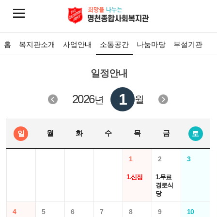
홈
복지관소개
사업안내
소통공간
나눔마당
부설기관
일정안내
1
2026
월
년
월
화
수
목
금
일
토
1
2
3
1.신정
1.무료
경로식
당
4
5
6
7
8
9
10