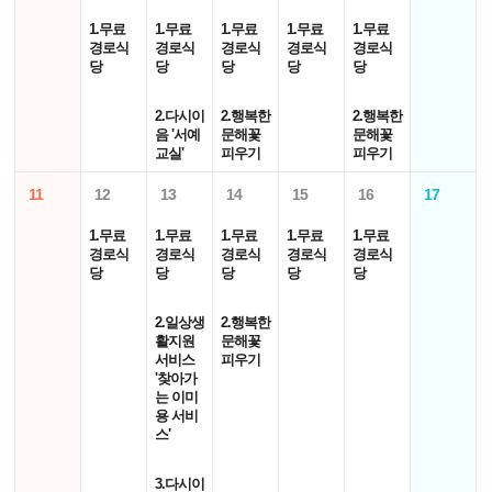
1.무료
1.무료
1.무료
1.무료
1.무료
경로식
경로식
경로식
경로식
경로식
당
당
당
당
당
2.다시이
2.행복한
2.행복한
음 '서예
문해꽃
문해꽃
교실'
피우기
피우기
11
12
13
14
15
16
17
1.무료
1.무료
1.무료
1.무료
1.무료
경로식
경로식
경로식
경로식
경로식
당
당
당
당
당
2.일상생
2.행복한
활지원
문해꽃
서비스
피우기
'찾아가
는 이미
용 서비
스'
3.다시이