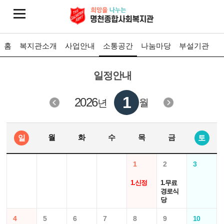
홈
복지관소개
사업안내
소통공간
나눔마당
부설기관
일정안내
1
2026
월
년
월
화
수
목
금
일
토
1
2
3
1.신정
1.무료
경로식
당
4
5
6
7
8
9
10