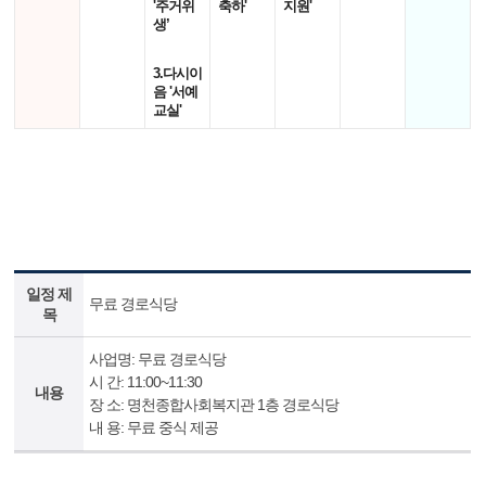
'주거위
축하'
지원'
생’
3.다시이
음 '서예
교실'
일정 제
무료 경로식당
목
사업명: 무료 경로식당
시 간: 11:00~11:30
내용
장 소: 명천종합사회복지관 1층 경로식당
내 용: 무료 중식 제공