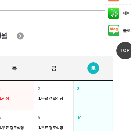
네이
블로
월
TOP
목
금
토
1
2
3
1.신정
1.무료 경로식당
8
9
10
1.무료 경로식당
1.무료 경로식당