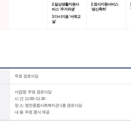
2.일상생활지원서
2.정서지원서비스
비스 '주거위생’
'생신축하'
3.다시이음 '서예교
실'
무료 경로식당
사업명: 무료 경로식당
시 간: 11:00~11:30
장 소: 명천종합사회복지관 1층 경로식당
내 용: 무료 중식 제공