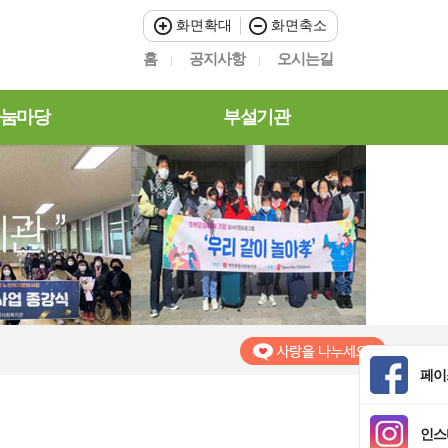
화면확대
화면축소
홈
공지사항
오시는길
눔마당
부설기관
페이
인스