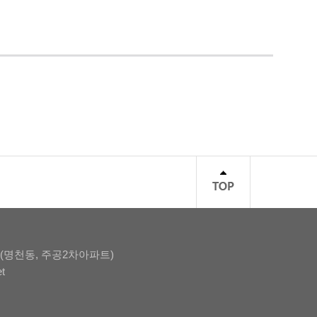
0(명천동, 주공2차아파트)
et