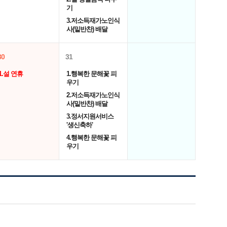
기
3.저소득재가노인식
사(밑반찬) 배달
30
31
1.설 연휴
1.행복한 문해꽃 피
우기
2.저소득재가노인식
사(밑반찬) 배달
3.정서지원서비스
'생신축하'
4.행복한 문해꽃 피
우기