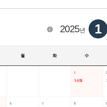
1
2025
년
월
화
수
1
1.신정
6
7
8