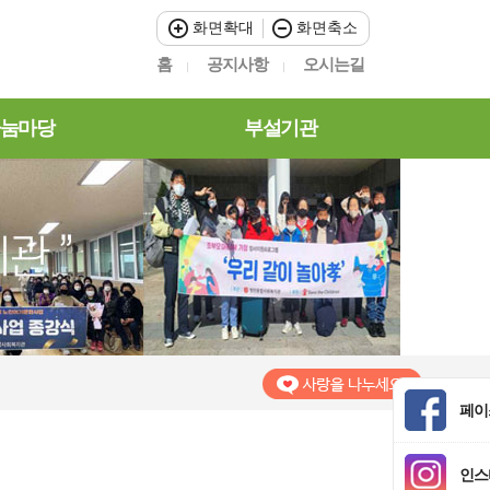
화면확대
화면축소
홈
공지사항
오시는길
눔마당
부설기관
페이
인스