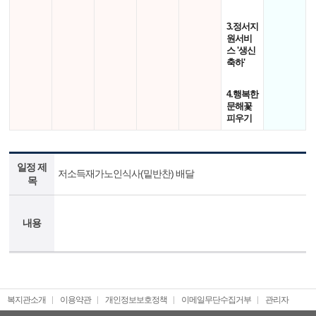
3.정서지
원서비
스 '생신
축하'
4.행복한
문해꽃
피우기
일정 제
저소득재가노인식사(밑반찬) 배달
목
내용
복지관소개
이용약관
개인정보보호정책
이메일무단수집거부
관리자