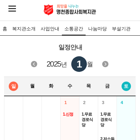
홈
복지관소개
사업안내
소통공간
나눔마당
부설기관
일정안내
1
2025
월
년
월
화
수
목
금
일
토
1
2
3
4
1.신정
1.무료
1.무료
경로식
경로식
당
당
2.저소득