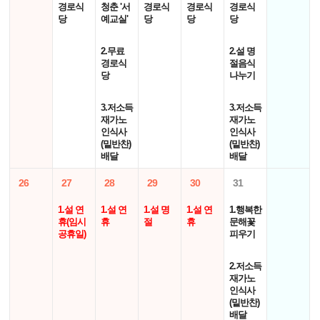
경로식
청춘 '서
경로식
경로식
경로식
당
예교실'
당
당
당
2.무료
2.설 명
경로식
절음식
당
나누기
3.저소득
3.저소득
재가노
재가노
인식사
인식사
(밑반찬)
(밑반찬)
배달
배달
26
27
28
29
30
31
1.설 연
1.설 연
1.설 명
1.설 연
1.행복한
휴(임시
휴
절
휴
문해꽃
공휴일)
피우기
2.저소득
재가노
인식사
(밑반찬)
배달