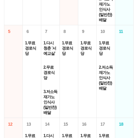
재가노
인식사
(밑반찬)
배달
5
6
7
8
9
10
11
1.무료
1.다시
1.무료
1.무료
1.무료
경로식
청춘 '서
경로식
경로식
경로식
당
예교실'
당
당
당
2.무료
2.저소득
경로식
재가노
당
인식사
(밑반찬)
배달
3.저소득
재가노
인식사
(밑반찬)
배달
12
13
14
15
16
17
18
1.무료
1.다시
1.무료
1.무료
1.무료