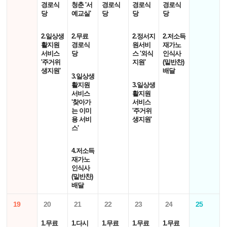
경로식
청춘 '서
경로식
경로식
경로식
당
예교실'
당
당
당
2.일상생
2.무료
2.정서지
2.저소득
활지원
경로식
원서비
재가노
서비스
당
스 '외식
인식사
'주거위
지원'
(밑반찬)
생지원'
배달
3.일상생
활지원
3.일상생
서비스
활지원
'찾아가
서비스
는 이미
'주거위
용 서비
생지원'
스'
4.저소득
재가노
인식사
(밑반찬)
배달
19
20
21
22
23
24
25
1.무료
1.다시
1.무료
1.무료
1.무료