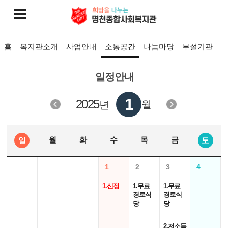
홈
복지관소개
사업안내
소통공간
나눔마당
부설기관
일정안내
1
2025
월
년
월
화
수
목
금
일
토
1
2
3
4
1.신정
1.무료
1.무료
경로식
경로식
당
당
2.저소득