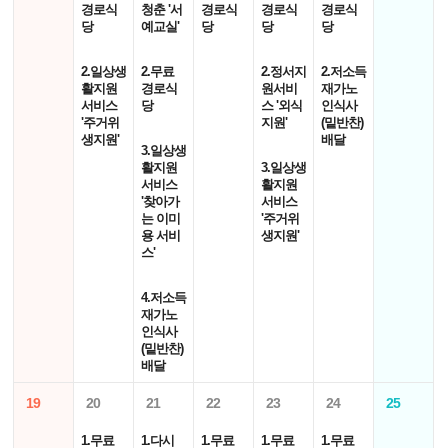
경로식
청춘 '서
경로식
경로식
경로식
당
예교실'
당
당
당
2.일상생
2.무료
2.정서지
2.저소득
활지원
경로식
원서비
재가노
서비스
당
스 '외식
인식사
'주거위
지원'
(밑반찬)
생지원'
배달
3.일상생
활지원
3.일상생
서비스
활지원
'찾아가
서비스
는 이미
'주거위
용 서비
생지원'
스'
4.저소득
재가노
인식사
(밑반찬)
배달
19
20
21
22
23
24
25
1.무료
1.다시
1.무료
1.무료
1.무료