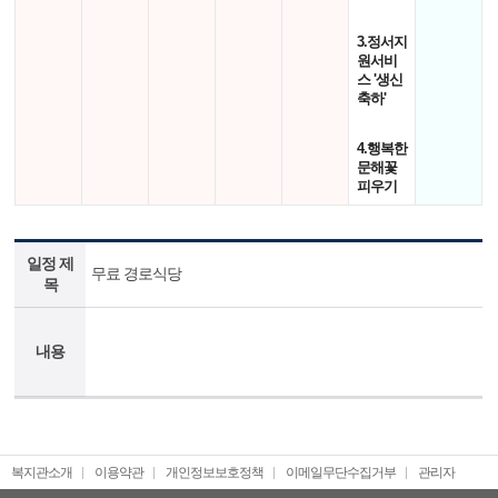
3.정서지
원서비
스 '생신
축하'
4.행복한
문해꽃
피우기
일정 제
무료 경로식당
목
내용
복지관소개
이용약관
개인정보보호정책
이메일무단수집거부
관리자