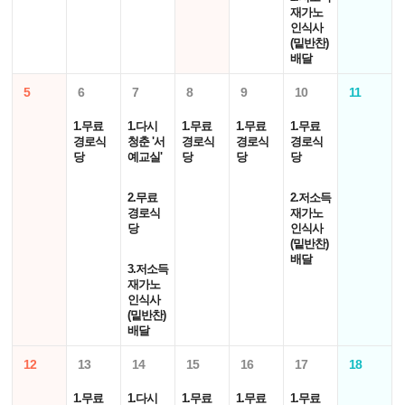
재가노
인식사
(밑반찬)
배달
5
6
7
8
9
10
11
1.무료
1.다시
1.무료
1.무료
1.무료
경로식
청춘 '서
경로식
경로식
경로식
당
예교실'
당
당
당
2.무료
2.저소득
경로식
재가노
당
인식사
(밑반찬)
배달
3.저소득
재가노
인식사
(밑반찬)
배달
12
13
14
15
16
17
18
1.무료
1.다시
1.무료
1.무료
1.무료