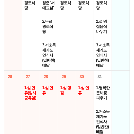
경로식
청춘 '서
경로식
경로식
경로식
당
예교실'
당
당
당
2.무료
2.설 명
경로식
절음식
당
나누기
3.저소득
3.저소득
재가노
재가노
인식사
인식사
(밑반찬)
(밑반찬)
배달
배달
26
27
28
29
30
31
1.설 연
1.설 연
1.설 명
1.설 연
1.행복한
휴(임시
휴
절
휴
문해꽃
공휴일)
피우기
2.저소득
재가노
인식사
(밑반찬)
배달