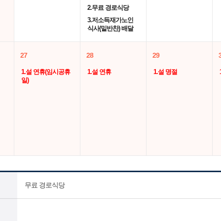
2.무료 경로식당
3.저소득재가노인
식사(밑반찬) 배달
27
28
29
1.설 연휴(임시공휴
1.설 연휴
1.설 명절
일)
무료 경로식당