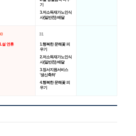
기
3.저소득재가노인식
사(밑반찬) 배달
30
31
1.설 연휴
1.행복한 문해꽃 피
우기
2.저소득재가노인식
사(밑반찬) 배달
3.정서지원서비스
'생신축하'
4.행복한 문해꽃 피
우기