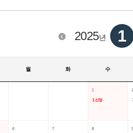
1
2025
년
월
화
수
1
1.신정
6
7
8