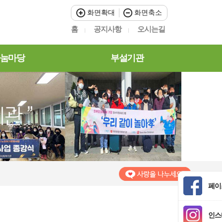
화면확대
화면축소
홈
공지사항
오시는길
눔마당
부설기관
페이
인스