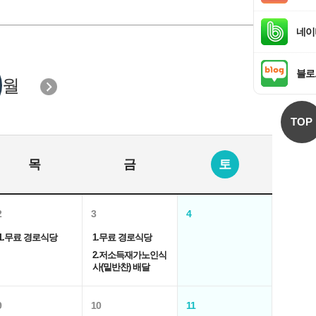
네이
블로
월
TOP
목
금
토
2
3
4
1.무료 경로식당
1.무료 경로식당
2.저소득재가노인식
사(밑반찬) 배달
9
10
11