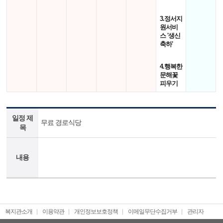
3.정서지
원서비
스 '생신
축하'
4.행복한
문해꽃
피우기
일정 제
무료 경로식당
목
내용
복지관소개
이용약관
개인정보보호정책
이메일무단수집거부
관리자