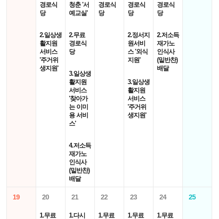
경로식
청춘 '서
경로식
경로식
경로식
당
예교실'
당
당
당
2.일상생
2.무료
2.정서지
2.저소득
활지원
경로식
원서비
재가노
서비스
당
스 '외식
인식사
'주거위
지원'
(밑반찬)
생지원'
배달
3.일상생
활지원
3.일상생
서비스
활지원
'찾아가
서비스
는 이미
'주거위
용 서비
생지원'
스'
4.저소득
재가노
인식사
(밑반찬)
배달
19
20
21
22
23
24
25
1.무료
1.다시
1.무료
1.무료
1.무료