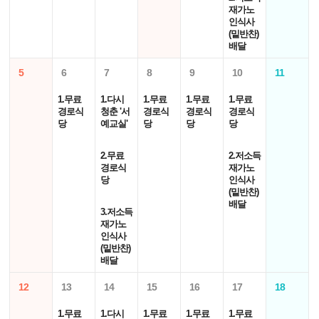
재가노
인식사
(밑반찬)
배달
5
6
7
8
9
10
11
1.무료
1.다시
1.무료
1.무료
1.무료
경로식
청춘 '서
경로식
경로식
경로식
당
예교실'
당
당
당
2.무료
2.저소득
경로식
재가노
당
인식사
(밑반찬)
배달
3.저소득
재가노
인식사
(밑반찬)
배달
12
13
14
15
16
17
18
1.무료
1.다시
1.무료
1.무료
1.무료