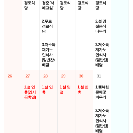
경로식
청춘 '서
경로식
경로식
경로식
당
예교실'
당
당
당
2.무료
2.설 명
경로식
절음식
당
나누기
3.저소득
3.저소득
재가노
재가노
인식사
인식사
(밑반찬)
(밑반찬)
배달
배달
26
27
28
29
30
31
1.설 연
1.설 연
1.설 명
1.설 연
1.행복한
휴(임시
휴
절
휴
문해꽃
공휴일)
피우기
2.저소득
재가노
인식사
(밑반찬)
배달