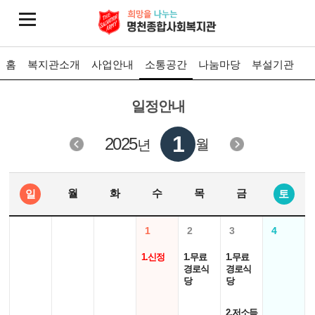
홈
복지관소개
사업안내
소통공간
나눔마당
부설기관
일정안내
1
2025
월
년
월
화
수
목
금
일
토
1
2
3
4
1.신정
1.무료
1.무료
경로식
경로식
당
당
2.저소득