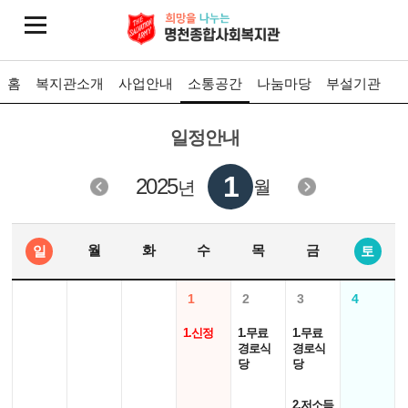
홈
복지관소개
사업안내
소통공간
나눔마당
부설기관
일정안내
1
2025
월
년
월
화
수
목
금
일
토
1
2
3
4
1.신정
1.무료
1.무료
경로식
경로식
당
당
2.저소득