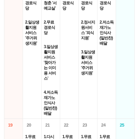
경로식
청춘 '서
경로식
경로식
경로식
당
예교실'
당
당
당
2.일상생
2.무료
2.정서지
2.저소득
활지원
경로식
원서비
재가노
서비스
당
스 '외식
인식사
'주거위
지원'
(밑반찬)
생지원'
배달
3.일상생
활지원
3.일상생
서비스
활지원
'찾아가
서비스
는 이미
'주거위
용 서비
생지원'
스'
4.저소득
재가노
인식사
(밑반찬)
배달
19
20
21
22
23
24
25
1.무료
1.다시
1.무료
1.무료
1.무료