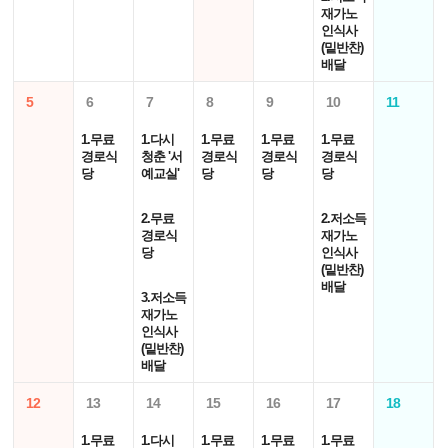
재가노
인식사
(밑반찬)
배달
5
6
7
8
9
10
11
1.무료
1.다시
1.무료
1.무료
1.무료
경로식
청춘 '서
경로식
경로식
경로식
당
예교실'
당
당
당
2.무료
2.저소득
경로식
재가노
당
인식사
(밑반찬)
배달
3.저소득
재가노
인식사
(밑반찬)
배달
12
13
14
15
16
17
18
1.무료
1.다시
1.무료
1.무료
1.무료