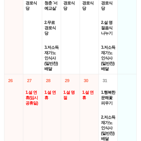
경로식
청춘 '서
경로식
경로식
경로식
당
예교실'
당
당
당
2.무료
2.설 명
경로식
절음식
당
나누기
3.저소득
3.저소득
재가노
재가노
인식사
인식사
(밑반찬)
(밑반찬)
배달
배달
26
27
28
29
30
31
1.설 연
1.설 연
1.설 명
1.설 연
1.행복한
휴(임시
휴
절
휴
문해꽃
공휴일)
피우기
2.저소득
재가노
인식사
(밑반찬)
배달