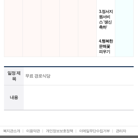
3.정서지
원서비
스 '생신
축하'
4.행복한
문해꽃
피우기
일정 제
무료 경로식당
목
내용
복지관소개
이용약관
개인정보보호정책
이메일무단수집거부
관리자