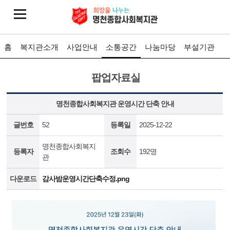
홈
복지관소개
사업안내
소통공간
나눔마당
부설기관
팝업자료실
명천종합사회복지관 운영시간 단축 안내
글번호
52
등록일
2025-12-22
명천종합사회복지
등록자
조회수
192명
관
다운로드
감사밤운영시간단축수정.png