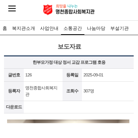
홈
복지관소개
사업안내
소통공간
나눔마당
부설기관
보도자료
한부모가정 대상 정서 교감 프로그램 호응
글번호
126
등록일
2025-09-01
명천종합사회복지
등록자
조회수
307명
관
다운로드