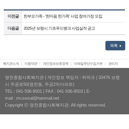
이전글
한부모가족 - '한마음 한가족' 사업 참여가정 모집
다음글
2025년 보령시 기초푸드뱅크 사업실적 공고
목록
복지관소개
이용약관
개인정보보호정책
이메일무단수집거부
관리자
명천종합사회복지관 | 개인정보 책임자 : 허덕규 | 33476 보령
시 주공로50(명천동, 주공2차아파트)
TEL : 041-936-8501 | FAX : 041-936-8503 | E-
mail : mcswsal@hanmail.net
Copyright ⓒ 명천종합사회복지관. All rights reserved.