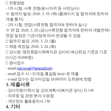
□
전형방법
- 1
차 시험
:
서류 전형
(
응시자격 등 서면심사
)
※
합격자 발표
: 2026. 3. 19. (
목
) (
홈페이지 및 합격자에 한하여
개별 통지
)
- 2
차 시험
:
면접
(
서류전형 합격자에 한하여 실시
)
※
면 접
: 2026. 3. 20. (
금
) (
서류전형 합격자에 한하여 개별연락
)
면접 일정은 기관사정에 따라 변경될 수 있음
□
합격자 발표
: 2026. 3. 23. (
월
)
□
채용 예정일
: 2026. 3. 24. (
화
)
□
강사료
:
명천종합사회복지관 강사비 예산편성 기준표 기준
(1
시간
50,000
원
)
□
원서접수
- email (
mcswsal@hanmail.net
)
- emeil
접수 시
<
뜨개질
-
홍길동
.hwp>
로 제출
- e-mail
접수는 접수마감일
18:00
까지 도착분에 한함
3.
제출서류
-
강사지원이력서 및 강의계획서
(
복지관 양식
)
각
1
부
.
-
자격증 및 관련 분야 수료증
.
-
개인정보 활용동의서
1
부
.
4.
기타