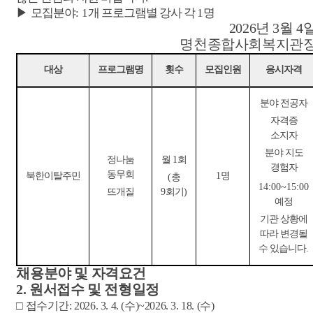
▶
모집분야
: 1
개 프로그램별 강사 각
1
명
2026
년
3
월
4
명천종합사회복지관
대상
프로그램명
횟수
모집인원
응시자격
분야 전공자
자격증
소지자
분야 지도
정나눔
월
1
회
경험자
동무회
북한이탈주민
1
명
(
총
14:00~15:00
뜨개질
9
회기
)
예정
기관 상황에
따라 변경될
수 있습니다
.
채용분야 및 자격요건
2.
원서접수 및 전형일정
□
접수기간
: 2026. 3. 4. (
수
)~2026. 3. 18. (
수
)