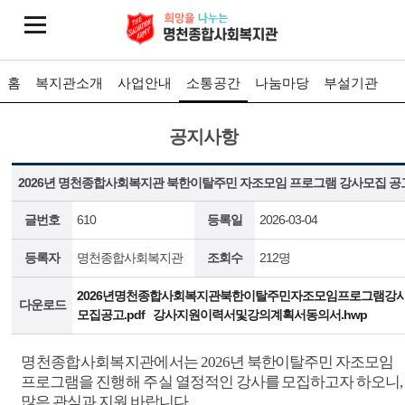
홈
복지관소개
사업안내
소통공간
나눔마당
부설기관
공지사항
2026년 명천종합사회복지관 북한이탈주민 자조모임 프로그램 강사모집 공
글번호
610
등록일
2026-03-04
등록자
명천종합사회복지관
조회수
212명
2026년명천종합사회복지관북한이탈주민자조모임프로그램강
다운로드
모집공고.pdf
강사지원이력서및강의계획서동의서.hwp
명천종합사회복지관에서
는
2026
년 북한이탈주민 자조모임
프로그램을
진행해 주실
열정적인 강사를 모집하고자 하오니
,
많은 관심과 지원 바랍니다
.