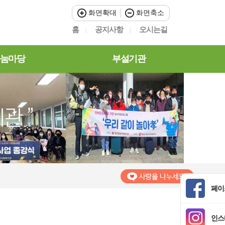
화면확대
화면축소
홈
공지사항
오시는길
눔마당
부설기관
페이
인스