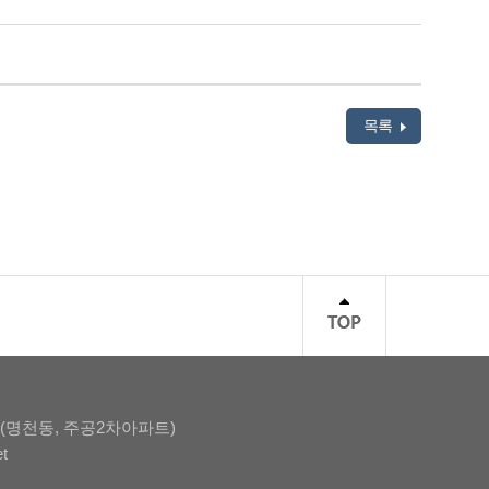
목록
0(명천동, 주공2차아파트)
et