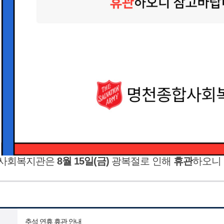
사회복지관은
8월 15일(금)
광복절로 인해
휴관
하오니
추석 연휴 휴관 안내