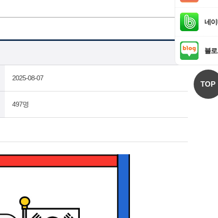
네이
블로
2025-08-07
TOP
497명