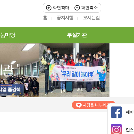
화면확대
화면축소
홈
공지사항
오시는길
눔마당
부설기관
페이
인스