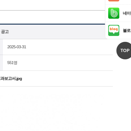
네이
블로
 공고
2025-03-31
TOP
551명
과보고서.jpg