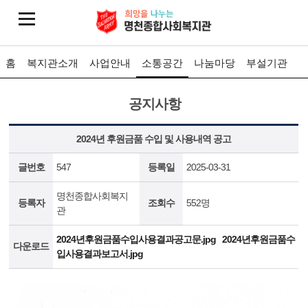
홈
복지관소개
사업안내
소통공간
나눔마당
부설기관
공지사항
2024년 후원금품 수입 및 사용내역 공고
글번호
547
등록일
2025-03-31
명천종합사회복지
등록자
조회수
552명
관
2024년후원금품수입사용결과공고문.jpg
2024년후원금품수
다운로드
입사용결과보고서.jpg