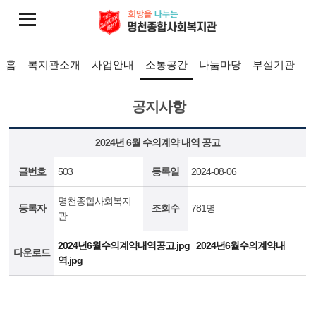
홈
복지관소개
사업안내
소통공간
나눔마당
부설기관
공지사항
2024년 6월 수의계약 내역 공고
글번호
503
등록일
2024-08-06
명천종합사회복지
등록자
조회수
781명
관
2024년6월수의계약내역공고.jpg
2024년6월수의계약내
다운로드
역.jpg