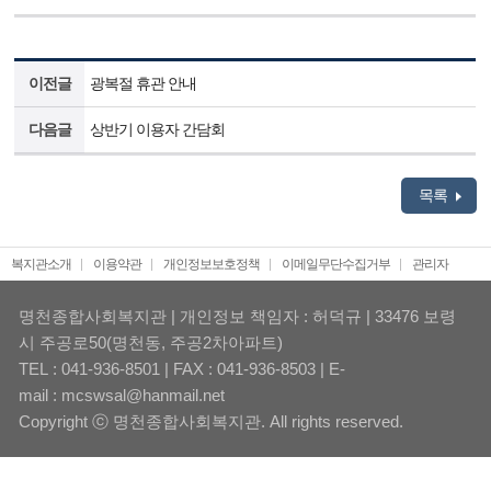
이전글
광복절 휴관 안내
다음글
상반기 이용자 간담회
목록
복지관소개
이용약관
개인정보보호정책
이메일무단수집거부
관리자
명천종합사회복지관 | 개인정보 책임자 : 허덕규 | 33476 보령
시 주공로50(명천동, 주공2차아파트)
TEL : 041-936-8501 | FAX : 041-936-8503 | E-
mail : mcswsal@hanmail.net
Copyright ⓒ 명천종합사회복지관. All rights reserved.