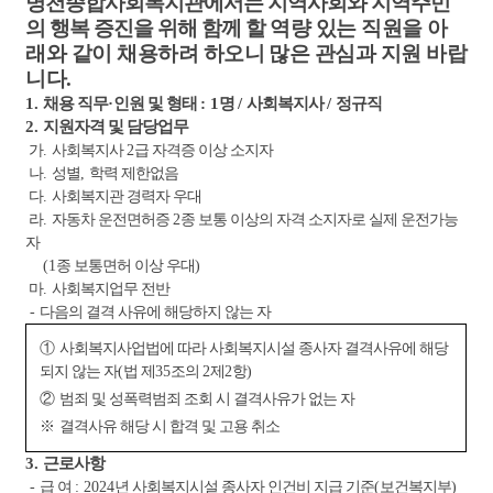
명천종합사회복지관에서는 지역사회와 지역주민
의 행복 증진을 위해 함께 할
역량 있는 직원을 아
래와 같이 채용하려 하오니 많은 관심과 지원 바랍
니다
.
1.
채용 직무
·
인원 및 형태
: 1
명
/
사회복지사
/
정규직
2.
지원자격 및 담당업무
가
.
사회복지사
2
급 자격증 이상 소지자
나
.
성별
,
학력 제한없음
다
.
사회복지관 경력자 우대
라
.
자동차 운전면허증
2
종 보통 이상의 자격 소지자로 실제 운전가능
자
(1
종 보통면허 이상 우대
)
마
.
사회복지업무 전반
-
다음의 결격 사유에 해당하지 않는 자
①
사회복지사업법에 따라 사회복지시설 종사자 결격사유에 해당
되지 않는 자
(
법 제
35
조의
2
제
2
항
)
②
범죄 및 성폭력범죄 조회 시 결격사유가 없는 자
※
결격사유 해당 시 합격 및 고용 취소
3.
근로사항
-
급 여
: 2024
년 사회복지시설 종사자 인건비 지급 기준
(
보건복지부
)