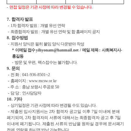
-
면접 일정은 기관 사정에 따라 변경될 수 있습니다
.
7.
합격자 발표
- 1
차 합격자 발표
:
개별 유선 연락
-
최종합격자 발표
:
개별 유선 연락 및 합 홈페이지 공지
8.
접수방법
-
지원서 양식은 필히 붙임 양식 다운받아 작성
*
이메일 접수
yihyonam@hanmail.net /
메일 제목
:
사회복지사
-
홍길동
-
방문 및 우편
,
팩스접수는 불가합니다
.
9.
문의
-
전 화
: 041-936-8501~2
-
홈페이지
: www.mcsw.or.kr
-
주 소
:
충남 보령시 주공로
50
-
담 당
:
인사담당자
10.
기타
-
상기일정은 기관 사정에 따라 변경될 수도 있습니다
.
-
제출된 입사지원서는
2
차 합격자 공고일 이후
7
일 이내에 분쇄
폐기되며
, 2
차 합격자의 서류에 대해서는
최종합격자 공고 후
7
일
이내에 폐기됩니다
.
제출된 서류의 반납을 원하실 경우에 문서폐기
전에 연락을
하시면 반납 가능합니다
.