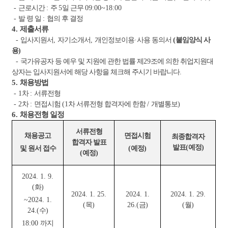
-
근로시간
:
주
5
일 근무
09:00~18:00
-
발 령 일
:
협의 후 결정
4.
제출서류
-
입사지원서
,
자기소개서
,
개인정보이용
·
사용 동의서
(
붙임양식 사
용
)
-
국가유공자 등 예우 및 지원에 관한 법률 제
29
조에 의한 취업지원대
상자는 입사지원서에 해당 사항을 체크해 주시기 바랍니다
.
5.
채용방법
- 1
차
:
서류전형
- 2
차
:
면접시험
(1
차 서류전형 합격자에 한함
/
개별통보
)
6.
채용전형 일정
서류전형
채용공고
면접시험
최종합격자
합격자 발표
발표
(
예정
)
및 원서 접수
(
예정
)
(
예정
)
2024. 1. 9.
(
화
)
2024. 1. 25.
2024. 1.
2024. 1. 29.
~2024. 1.
(
목
)
26.(
금
)
(
월
)
24.(
수
)
18:00
까지